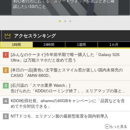
初心者の方におくる、スマートウォッチを選ぶときに確
認したい10のこと
●
●
●
アクセスランキング
1時間
24時間
1週間
1カ月
[みんなのケータイ]今年前半期で唯一購入した「Galaxy S26
Ultra」は万能スマホだと改めて思う
[本日の一品]黄色い文字盤とスマイル窓が楽しい国内未発売の
CASIO「AMW-880D」
[石川温の「スマホ業界 Watch」]
告げられた「KDDIのローミング終了」、エリアマップの落とし
穴と楽天モバイルの課題
KDDI松田社長、ahamoの40GBキャンペーンに「品質などを含
めて十分対抗できる」
NTTドコモ、エリクソン製の最新型装置を国内初導入
もっと見る