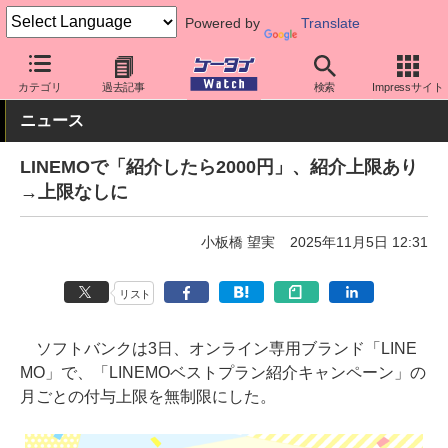
Powered by
Translate
ケータイ Watch
キャリア
ソフトバンク
LINEMO
カテゴリ
過去記事
検索
Impressサイト
ニュース
LINEMOで「紹介したら2000円」、紹介上限あり
→上限なしに
小板橋 望実
2025年11月5日 12:31
リスト
ソフトバンクは3日、オンライン専用ブランド「LINE
MO」で、「LINEMOベストプラン紹介キャンペーン」の
月ごとの付与上限を無制限にした。