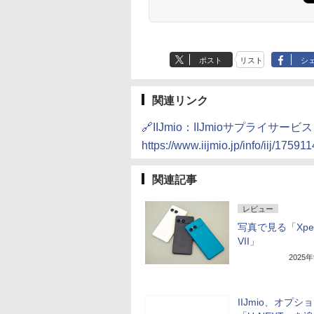
ポスト
リスト
シ
関連リンク
🔗IIJmio：IIJmioサプライサービ
https://www.iijmio.jp/info/iij/17591
関連記事
レビュー
写真で見る「Xperi
VII」
2025
IIJmio、オプシ