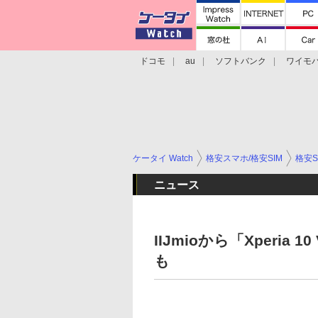
ドコモ
au
ソフトバンク
ワイモ
格安スマホ/SIMフリースマホ
周辺機器/
ケータイ Watch
格安スマホ/格安SIM
格安S
ニュース
IIJmioから「Xperia
も