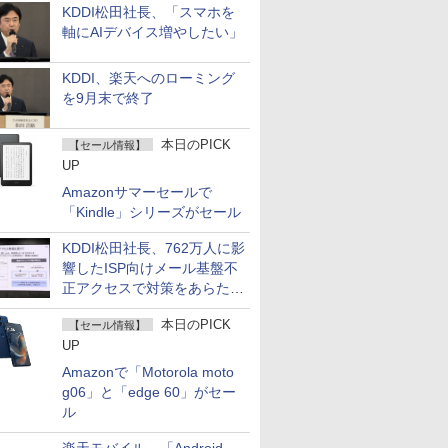
KDDI松田社長、「スマホを
軸にAIデバイス増やしたい」
KDDI、楽天へのローミング
を9月末で終了
本日のPICK
【セール情報】
UP
Amazonサマーセールで
「Kindle」シリーズがセール
KDDI松田社長、762万人に影
響したISP向けメール基盤不
正アクセスで対策をあらため
て説明
本日のPICK
【セール情報】
UP
Amazonで「Motorola moto
g06」と「edge 60」がセー
ル