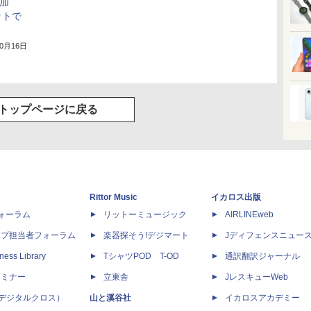
を追加
ットで
10月16日
トップページに戻る
Rittor Music
イカロス出版
dフォーラム
リットーミュージック
AIRLINEweb
ップ担当者フォーラム
楽器探そう!デジマート
Jディフェンスニュー
ness Library
TシャツPOD T-OD
通訳翻訳ジャーナル
セミナー
立東舎
JレスキューWeb
 X（デジタルクロス）
山と溪谷社
イカロスアカデミー