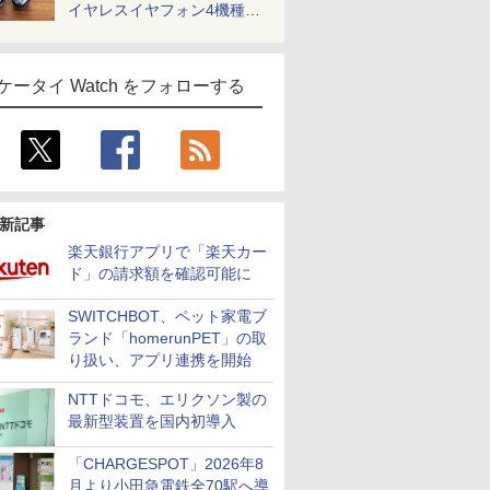
イヤレスイヤフォン4機種を
一気に聴く
ケータイ Watch をフォローする
新記事
楽天銀行アプリで「楽天カー
ド」の請求額を確認可能に
SWITCHBOT、ペット家電ブ
ランド「homerunPET」の取
り扱い、アプリ連携を開始
NTTドコモ、エリクソン製の
最新型装置を国内初導入
「CHARGESPOT」2026年8
月より小田急電鉄全70駅へ導