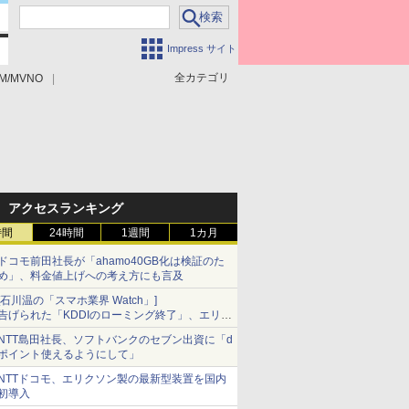
Impress サイト
全カテゴリ
M/MVNO
アクセスランキング
時間
24時間
1週間
1カ月
ドコモ前田社長が「ahamo40GB化は検証のた
め」、料金値上げへの考え方にも言及
[石川温の「スマホ業界 Watch」]
告げられた「KDDIのローミング終了」、エリア
マップの落とし穴と楽天モバイルの課題
NTT島田社長、ソフトバンクのセブン出資に「d
ポイント使えるようにして」
NTTドコモ、エリクソン製の最新型装置を国内
初導入