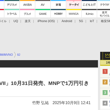
バイル
UQ
楽天
iPhone (iOS)
Android
5G
IoT
格安SI
アクセサリー
業界動向
法人向け
最新技術/その他
IM/MVNO
IIJ
1
 10 VII」10月31日発売、MNPで1万円引き
竹野 弘祐
2025年10月9日 12:41