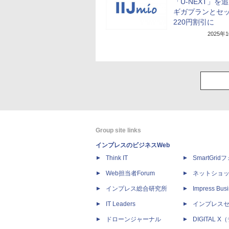
「U-NEXT」
ギガプランとセ
220円割引に
2025年
Group site links
インプレスのビジネスWeb
Think IT
SmartGri
Web担当者Forum
ネットショ
インプレス総合研究所
Impress Busi
IT Leaders
インプレス
ドローンジャーナル
DIGITAL