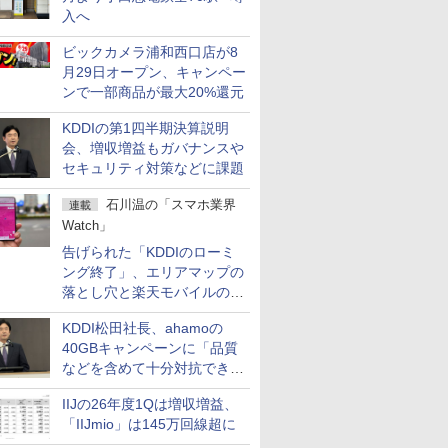
入へ
ビックカメラ浦和西口店が8
月29日オープン、キャンペー
ンで一部商品が最大20%還元
KDDIの第1四半期決算説明
会、増収増益もガバナンスや
セキュリティ対策などに課題
石川温の「スマホ業界
連載
Watch」
告げられた「KDDIのローミ
ング終了」、エリアマップの
落とし穴と楽天モバイルの課
題
KDDI松田社長、ahamoの
40GBキャンペーンに「品質
などを含めて十分対抗でき
る」
IIJの26年度1Qは増収増益、
「IIJmio」は145万回線超に