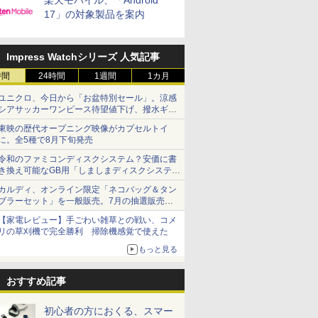
楽天モバイル、「Android
17」の対象製品を案内
Impress Watchシリーズ 人気記事
時間
24時間
1週間
1カ月
ユニクロ、今日から「お盆特別セール」。涼感
シアサッカーワンピース待望値下げ、撥水ギア
ショーツは1990円に
東映の歴代オープニング映像がカプセルトイ
に。全5種で8月下旬発売
令和のファミコンディスクシステム？安価に書
き換え可能なGB用「しましまディスクシステ
ム」
カルディ、オンライン限定「ネコバッグ＆タン
ブラーセット」を一般販売。7月の抽選販売の
当選無効分
【家電レビュー】手ごわい雑草との戦い、コメ
リの草刈機で完全勝利 掃除機感覚で使えた
もっと見る
おすすめ記事
初心者の方におくる、スマー