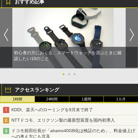
おすすめ記事
初心者の方におくる、スマートウォッチを選ぶときに確
認したい10のこと
●
●
●
アクセスランキング
1時間
24時間
1週間
1カ月
KDDI、楽天へのローミングを9月末で終了
NTTドコモ、エリクソン製の最新型装置を国内初導入
ドコモ前田社長が「ahamo40GB化は検証のため」、料金値上げ
への考え方にも言及