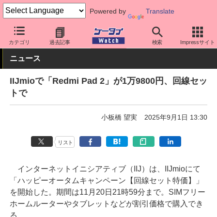
Powered by
Translate
ケータイ Watch
格安スマホ/格安SIM
格安SIM/MVNO
IIJ
カテゴリ
過去記事
検索
Impressサイト
ニュース
IIJmioで「Redmi Pad 2」が1万9800円、回線セッ
トで
小板橋 望実
2025年9月1日 13:30
リスト
インターネットイニシアティブ（IIJ）は、IIJmioにて
「ハッピーオータムキャンペーン【回線セット特価】」
を開始した。期間は11月20日21時59分まで。SIMフリー
ホームルーターやタブレットなどが割引価格で購入でき
る。