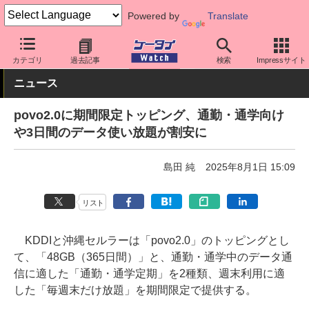
Powered by
Translate
ケータイ Watch
キャリア
au
povo
カテゴリ
過去記事
検索
Impressサイト
ニュース
povo2.0に期間限定トッピング、通勤・通学向け
や3日間のデータ使い放題が割安に
島田 純
2025年8月1日 15:09
リスト
KDDIと沖縄セルラーは「povo2.0」のトッピングとし
て、「48GB（365日間）」と、通勤・通学中のデータ通
信に適した「通勤・通学定期」を2種類、週末利用に適
した「毎週末だけ放題」を期間限定で提供する。