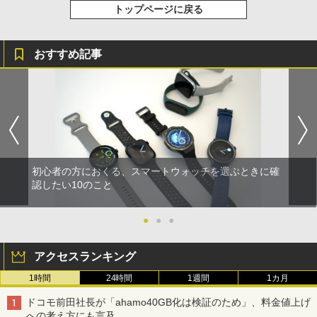
トップページに戻る
おすすめ記事
初心者の方におくる、スマートウォッチを選ぶときに確
認したい10のこと
●
●
●
アクセスランキング
1時間
24時間
1週間
1カ月
ドコモ前田社長が「ahamo40GB化は検証のため」、料金値上げ
への考え方にも言及