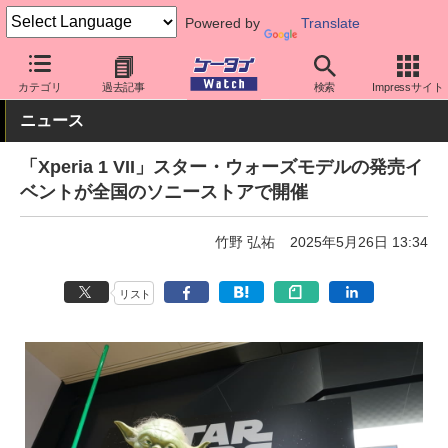
Powered by
Translate
ケータイ Watch
OS
Android
Xperia
カテゴリ
過去記事
検索
Impressサイト
ニュース
「Xperia 1 VII」スター・ウォーズモデルの発売イ
ベントが全国のソニーストアで開催
竹野 弘祐
2025年5月26日 13:34
リスト