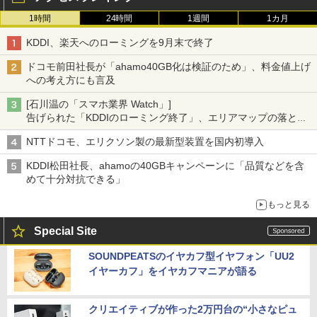
1時間
24時間
1週間
1カ月
KDDI、楽天へのローミングを9月末で終了
ドコモ前田社長が「ahamo40GB化は検証のため」、料金値上げ
への考え方にも言及
[石川温の「スマホ業界 Watch」]
告げられた「KDDIのローミング終了」、エリアマップの落とし
穴と楽天モバイルの課題
NTTドコモ、エリクソン製の最新型装置を国内初導入
KDDI松田社長、ahamoの40GBキャンペーンに「品質などを含
めて十分対抗できる」
もっと見る
Special Site
SOUNDPEATSのイヤカフ型イヤフォン「UU2
イヤーカフ」をイヤカフマニアが語る
クリエイティブが作った2万円台の“小さなピュ