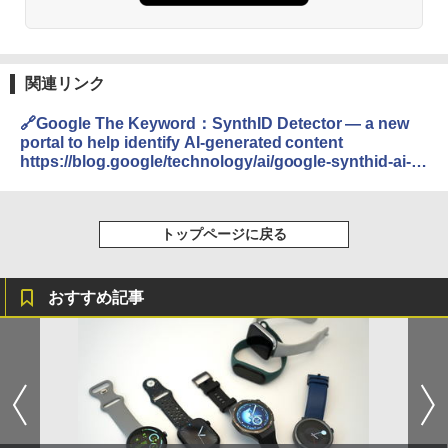
関連リンク
🔗Google The Keyword：SynthID Detector — a new
portal to help identify AI-generated content
https://blog.google/technology/ai/google-synthid-ai-
content-detector/
トップページに戻る
おすすめ記事