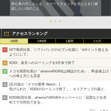
初心者の方におくる、スマートウォッチを選ぶときに確
認したい10のこと
●
●
●
アクセスランキング
1時間
24時間
1週間
1カ月
NTT島田社長、ソフトバンクのセブン出資に「dポイント使える
ようにして」
KDDI、楽天へのローミングを9月末で終了
ドコモ前田社長が「ahamo40GB化は検証のため」、料金値上げ
への考え方にも言及
[石川温の「スマホ業界 Watch」]
告げられた「KDDIのローミング終了」、エリアマップの落とし
穴と楽天モバイルの課題
KDDI松田社長、ahamoの40GBキャンペーンに「品質などを含
めて十分対抗できる」