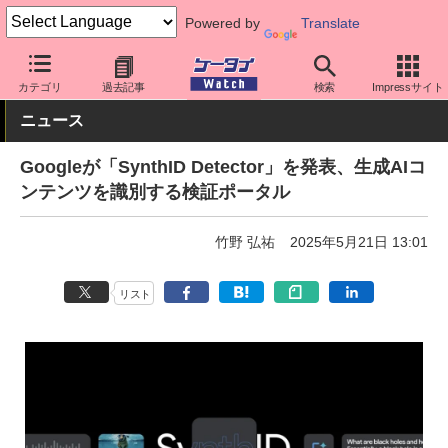
Powered by
Translate
ケータイ Watch
業界動向
Google
カテゴリ
過去記事
検索
Impressサイト
ニュース
Googleが「SynthID Detector」を発表、生成AIコ
ンテンツを識別する検証ポータル
竹野 弘祐
2025年5月21日 13:01
リスト