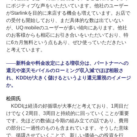
にポジティブな声をいただいています。他社のユーザー
がStarlinkを目的に来店する機会も増えています。お店で
の受付も開始しており、まだ具体的な数は出ていない
が、UQ mobileのユーザーが多い傾向にあります。他社
のお客様からも相応にお引き合いをいただいており、特
に6カ月無料という点もあり、ぜひ使っていただきたい
と考えています。
――
新料金や料金改定による増収分は、パートナーへの
還元や楽天モバイルのローミング収入減でほぼ相殺さ
れ、KDDIが大きく儲けるというより還元重視のイメージ
か。
松田氏
KDDIは経済の好循環が大事だと考えており、1周目だ
けでなく2周目、3周目と持続的に回っていくことが重要
です。先ほどの数値は今期の組み立ての話であり、費用
の部分に一過性のものも含まれています。そうした意味
で、循環させていくことで、新しい価値への投資を行