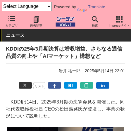
Powered by
Translate
ケータイ Watch
キャリア
au
キーパーソン
カテゴリ
過去記事
検索
Impressサイト
ニュース
KDDIの25年3月期決算は増収増益、さらなる通信
品質の向上や「AIマーケット」構想など
岩井 祐一郎
2025年5月14日 22:01
リスト
KDDIは14日、2025年3月期の決算会見を開催した。同
社代表取締役社長 CEOの松田浩路氏が登壇し、事業の状
況について説明した。