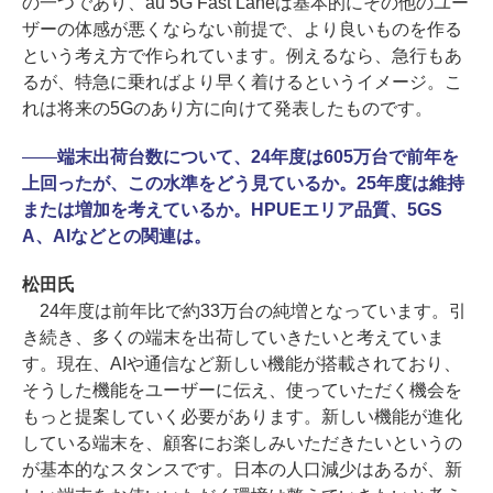
の一つであり、au 5G Fast Laneは基本的にその他のユー
ザーの体感が悪くならない前提で、より良いものを作る
という考え方で作られています。例えるなら、急行もあ
るが、特急に乗ればより早く着けるというイメージ。こ
れは将来の5Gのあり方に向けて発表したものです。
――
端末出荷台数について、24年度は605万台で前年を
上回ったが、この水準をどう見ているか。25年度は維持
または増加を考えているか。HPUEエリア品質、5GS
A、AIなどとの関連は。
松田氏
24年度は前年比で約33万台の純増となっています。引
き続き、多くの端末を出荷していきたいと考えていま
す。現在、AIや通信など新しい機能が搭載されており、
そうした機能をユーザーに伝え、使っていただく機会を
もっと提案していく必要があります。新しい機能が進化
している端末を、顧客にお楽しみいただきたいというの
が基本的なスタンスです。日本の人口減少はあるが、新