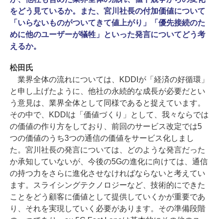
をどう見ているか。また、宮川社長の付加価値について
「いらないものがついてきて値上がり」「優先接続のた
めに他のユーザーが犠牲」といった発言についてどう考
えるか。
松田氏
業界全体の流れについては、KDDIが「経済の好循環」
と申し上げたように、他社の永続的な成長が必要だとい
う意見は、業界全体として同様であると捉えています。
その中で、KDDIは「価値づくり」として、我々ならでは
の価値の作り方をしており、前回のサービス改定では5
つの価値のうち3つの通信の価値をサービス化しまし
た。宮川社長の発言については、どのような発言だった
か承知していないが、今後の5Gの進化に向けては、通信
の持つ力をさらに進化させなければならないと考えてい
ます。スライシングテクノロジーなど、技術的にできた
ことをどう顧客に価値として提供していくかが重要であ
り、それを実現していく必要があります。その準備段階