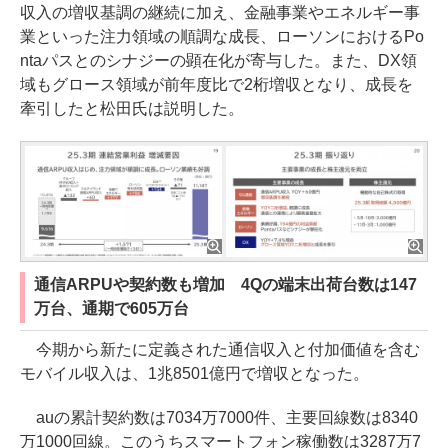
収入の増収基調の継続に加え、金融事業やエネルギー事
業といった注力領域の順調な成長、ローソンにおけるPo
ntaパスとのシナジーの顕在化が寄与した。また、DX領
域もグロース領域が前年度比で2桁増収となり、成長を
牽引したと松田氏は説明した。
通信ARPUや契約数も増加 4Qの端末出荷台数は147
万台、通期で605万台
今期から新たに定義された通信収入と付加価値を含む
モバイル収入は、1兆8501億円で増収となった。
auの累計契約数は7034万7000件、主要回線数は8340
万1000回線。このうちスマートフォン稼働数は3287万7