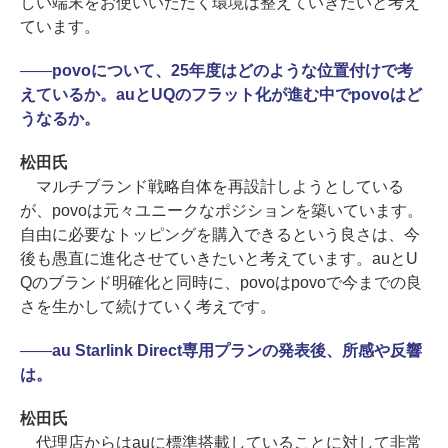
しい端末をお使いいただく環境は整えていきたいと考え
ています。
――
povoについて、25年度はどのような位置付けで考
えているか。auとUQのフラット化が進む中でpovoはど
うなるか。
松田氏
マルチブランド戦略自体を再設計しようとしている
が、povoは元々ユニークなポジションを築いています。
自由に必要なトッピングを購入できるという良さは、今
後も愚直に進化させていきたいと考えています。auとU
Qのブランド明確化と同時に、povoはpovoで今までの良
さを生かして続けていく考えです。
――
au Starlink Direct専用プランの発表後、所感や反響
は。
松田氏
代理店からはauに標準搭載していることに対して非常