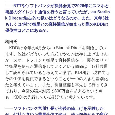
――
NTTやソフトバンクが決算会見で2026年にスマホと
衛星のダイレクト通信を行うと言っていたが、au Starlin
k Directの独占的な扱いはどうなるのか。また、来年3社
もしくは4社で衛星との直接通信が始まった際のKDDIの
優位性はどこにあるか。
松田氏
KDDIは今年の4月からau Starlink Directを開始してい
ます。他社がどういった方式でやるかは存じ上げません
が、スマートフォンと衛星で直接通信をし、圏外エリア
で衛星を使った通信をしていくという価値は、各社共通
して認められていると考えています。KDDIは、現在でも
その価値を提供できるということが一つの大きな差別化
だと考えています。また、制度整備も率先して行ってき
ており、今回の端末対応で800万台を超えるという点
も、KDDIの先行している部分だと考えています。
――
ソフトバンク宮川社長が今後の値上げを示唆した
が、他社も含めた業界全体の流れ、値下競争からの変化