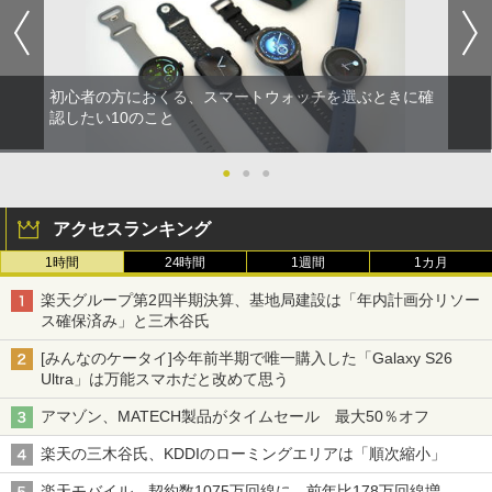
初心者の方におくる、スマートウォッチを選ぶときに確
認したい10のこと
●
●
●
アクセスランキング
1時間
24時間
1週間
1カ月
楽天グループ第2四半期決算、基地局建設は「年内計画分リソー
ス確保済み」と三木谷氏
[みんなのケータイ]今年前半期で唯一購入した「Galaxy S26
Ultra」は万能スマホだと改めて思う
アマゾン、MATECH製品がタイムセール 最大50％オフ
楽天の三木谷氏、KDDIのローミングエリアは「順次縮小」
楽天モバイル、契約数1075万回線に 前年比178万回線増