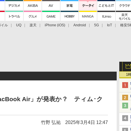
バイル
UQ
楽天
iPhone (iOS)
Android
5G
IoT
格安SI
アクセサリー
業界動向
法人向け
最新技術/その他
1
MacBook Air」が発表か？ ティム･ク
竹野 弘祐
2025年3月4日 12:47