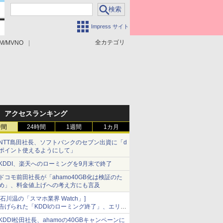
Impress サイト
全カテゴリ
M/MVNO
アクセスランキング
時間
24時間
1週間
1カ月
NTT島田社長、ソフトバンクのセブン出資に「d
ポイント使えるようにして」
KDDI、楽天へのローミングを9月末で終了
ドコモ前田社長が「ahamo40GB化は検証のた
め」、料金値上げへの考え方にも言及
[石川温の「スマホ業界 Watch」]
告げられた「KDDIのローミング終了」、エリア
マップの落とし穴と楽天モバイルの課題
KDDI松田社長、ahamoの40GBキャンペーンに