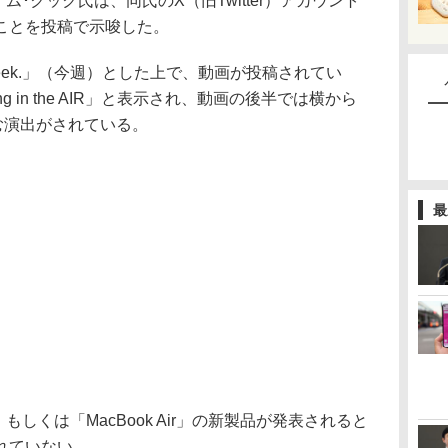
ム･クック氏は、同氏のX（旧Twitter）アカウント
ことを投稿で示唆した。
eek.」（今週）とした上で、動画が投稿されてい
hing in the AIR」と表示され、動画の後半では横から
む演出がされている。
最
ir」もしくは「MacBook Air」の新製品が発表されると
れていない。