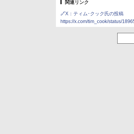
関連リンク
🔗X：ティム･クック氏の投稿
https://x.com/tim_cook/status/1