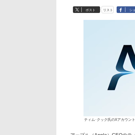
ポスト
リスト
シ
ティム･クック氏のXアカウン