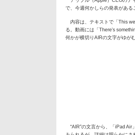
アップル（Apple）CEOのティ
で、今週何かしらの発表がある
内容は、テキストで「This w
る。動画には「There's somet
何かが横切りAIRの文字がゆが
“AIR”の文言から、「iPad A
みられるが、詳細は明らかにさ