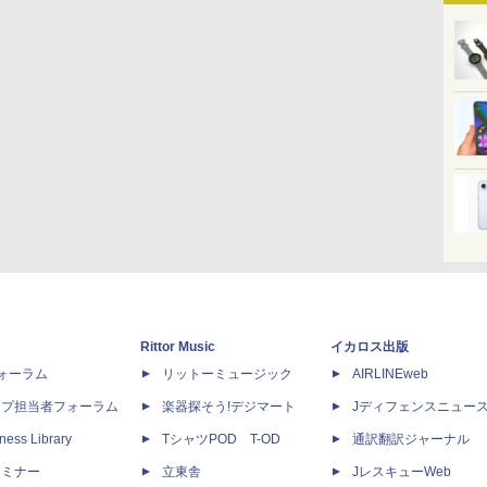
Rittor Music
イカロス出版
dフォーラム
リットーミュージック
AIRLINEweb
ップ担当者フォーラム
楽器探そう!デジマート
Jディフェンスニュー
ness Library
TシャツPOD T-OD
通訳翻訳ジャーナル
セミナー
立東舎
JレスキューWeb