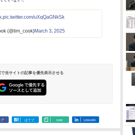
k.
pic.twitter.com/uXqQaGNkSk
ok (@tim_cook)
March 3, 2025
 検索で当サイトの記事を優先表示させる
ェア
はてブ
note
LinkedIn