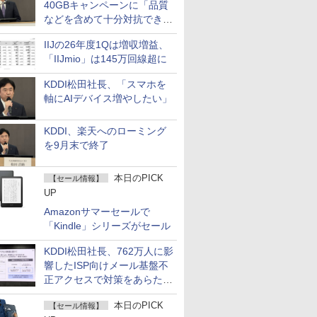
40GBキャンペーンに「品質
などを含めて十分対抗でき
る」
IIJの26年度1Qは増収増益、
「IIJmio」は145万回線超に
KDDI松田社長、「スマホを
軸にAIデバイス増やしたい」
KDDI、楽天へのローミング
を9月末で終了
本日のPICK
【セール情報】
UP
Amazonサマーセールで
「Kindle」シリーズがセール
KDDI松田社長、762万人に影
響したISP向けメール基盤不
正アクセスで対策をあらため
て説明
本日のPICK
【セール情報】