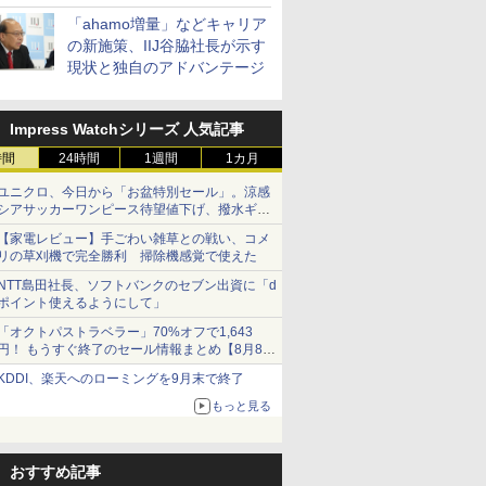
「ahamo増量」などキャリア
の新施策、IIJ谷脇社長が示す
現状と独自のアドバンテージ
Impress Watchシリーズ 人気記事
時間
24時間
1週間
1カ月
ユニクロ、今日から「お盆特別セール」。涼感
シアサッカーワンピース待望値下げ、撥水ギア
ショーツは1990円に
【家電レビュー】手ごわい雑草との戦い、コメ
リの草刈機で完全勝利 掃除機感覚で使えた
NTT島田社長、ソフトバンクのセブン出資に「d
ポイント使えるようにして」
「オクトパストラベラー」70%オフで1,643
円！ もうすぐ終了のセール情報まとめ【8月8日
更新】
KDDI、楽天へのローミングを9月末で終了
ニンテンドーeショップでは「大神 絶景版」が
67%オフで990円
もっと見る
おすすめ記事