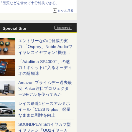
「品質などを含めて十分対抗できる」
もっと見る
Special Site
エントリーなのに脅威の実
力!「Osprey」Noble Audioワ
イヤレスイヤフォン4機種を
一気に聴く
「A&ultima SP4000T」の魅
力！ポケットに入るオーディ
オの醍醐味
Amazon プライムデー過去最
安! Anker注目プロジェクタ
ー3モデルを使ってみた
レイズ鍛造1ピースアルミホ
イール「CE28 N-plus」軽量
なままに剛性を向上
SOUNDPEATSのイヤカフ型
イヤフォン「UU2イヤーカ