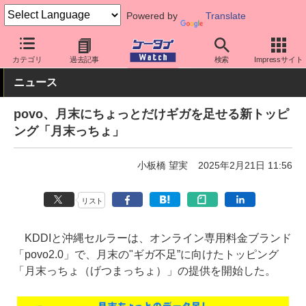
Powered by
Translate
ケータイ Watch
キャリア
au
povo
カテゴリ
過去記事
検索
Impressサイト
ニュース
povo、月末にちょっとだけギガを足せる新トッピ
ング「月末っちょ」
小板橋 望実
2025年2月21日 11:56
リスト
KDDIと沖縄セルラーは、オンライン専用料金ブランド
「povo2.0」で、月末の"ギガ不足”に向けたトッピング
「月末っちょ（げつまっちょ）」の提供を開始した。