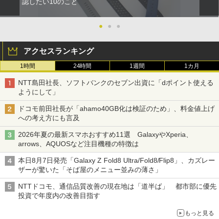
認したい10のこと
●
●
●
アクセスランキング
1時間
24時間
1週間
1カ月
NTT島田社長、ソフトバンクのセブン出資に「dポイント使える
ようにして」
ドコモ前田社長が「ahamo40GB化は検証のため」、料金値上げ
への考え方にも言及
2026年夏の最新スマホおすすめ11選 GalaxyやXperia、
arrows、AQUOSなど注目機種の特徴は
本日8月7日発売「Galaxy Z Fold8 Ultra/Fold8/Flip8」、カズレー
ザーが驚いた「そば屋のメニュー並みの薄さ」
NTTドコモ、通信品質改善の現在地は「道半ば」 都市部に優先
投資で年度内の改善目指す
もっと見る