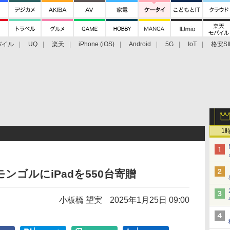
バイル
UQ
楽天
iPhone (iOS)
Android
5G
IoT
格安SI
アクセサリー
業界動向
法人向け
最新技術/その他
1
ンゴルにiPadを550台寄贈
小板橋 望実
2025年1月25日 09:00