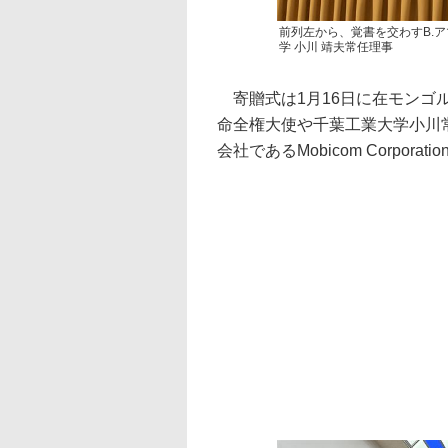
前列左から、覚書を交わすB.
学 小川 靖夫常任理事
寄贈式は1月16日に在モンゴ
命全権大使や千葉工業大学小川常
会社であるMobicom Corpora