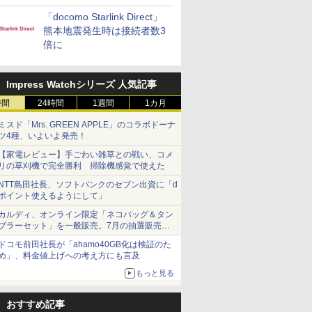
「docomo Starlink Direct」
熊本地震発生時は接続者数3
倍に
Impress Watchシリーズ 人気記事
時間
24時間
1週間
1カ月
ミスド「Mrs. GREEN APPLE」のコラボドーナ
ツ4種、いよいよ発売！
【家電レビュー】手ごわい雑草との戦い、コメ
リの草刈機で完全勝利 掃除機感覚で使えた
NTT島田社長、ソフトバンクのセブン出資に「d
ポイント使えるようにして」
カルディ、オンライン限定「ネコバッグ＆タン
ブラーセット」を一般販売。7月の抽選販売の
当選無効分
ドコモ前田社長が「ahamo40GB化は検証のた
め」、料金値上げへの考え方にも言及
もっと見る
おすすめ記事