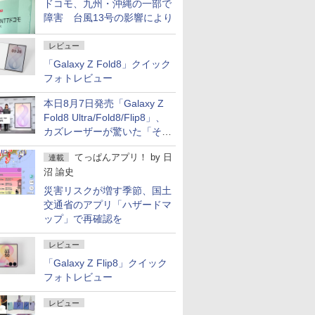
ドコモ、九州・沖縄の一部で
障害 台風13号の影響により
レビュー
「Galaxy Z Fold8」クイック
フォトレビュー
本日8月7日発売「Galaxy Z
Fold8 Ultra/Fold8/Flip8」、
カズレーザーが驚いた「そば
屋のメニュー並みの薄さ」
てっぱんアプリ！
by
日
連載
沼 諭史
災害リスクが増す季節、国土
交通省のアプリ「ハザードマ
ップ」で再確認を
レビュー
「Galaxy Z Flip8」クイック
フォトレビュー
レビュー