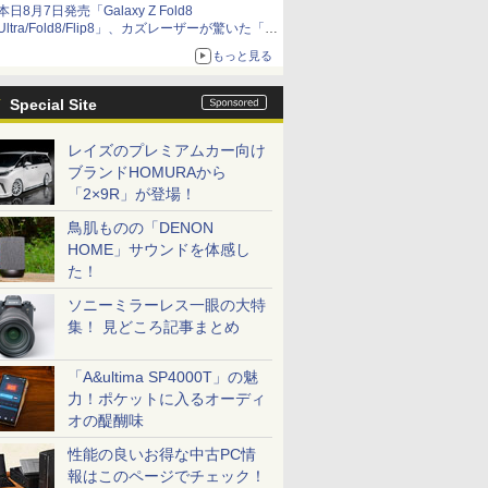
本日8月7日発売「Galaxy Z Fold8
Ultra/Fold8/Flip8」、カズレーザーが驚いた「そ
ば屋のメニュー並みの薄さ」
もっと見る
Special Site
レイズのプレミアムカー向け
ブランドHOMURAから
「2×9R」が登場！
鳥肌ものの「DENON
HOME」サウンドを体感し
た！
ソニーミラーレス一眼の大特
集！ 見どころ記事まとめ
「A&ultima SP4000T」の魅
力！ポケットに入るオーディ
オの醍醐味
性能の良いお得な中古PC情
報はこのページでチェック！