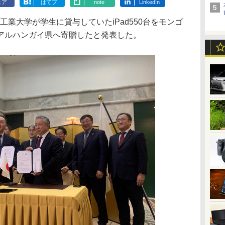
ェア
はてブ
note
LinkedIn
工業大学が学生に貸与していたiPad550台をモンゴ
アルハンガイ県へ寄贈したと発表した。