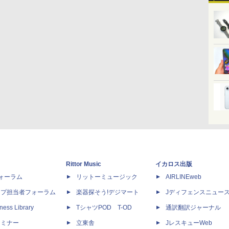
Rittor Music
イカロス出版
dフォーラム
リットーミュージック
AIRLINEweb
ップ担当者フォーラム
楽器探そう!デジマート
Jディフェンスニュー
ness Library
TシャツPOD T-OD
通訳翻訳ジャーナル
セミナー
立東舎
JレスキューWeb