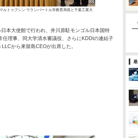
アマルトゥブシン ウランバートル市教育局長と千葉工業大
ル日本大使館で行われ、井川原駐モンゴル日本国特
任理事、同大学清水審議役、さらにKDDIの連結子
tion LLCから來留島CEOが出席した。
最