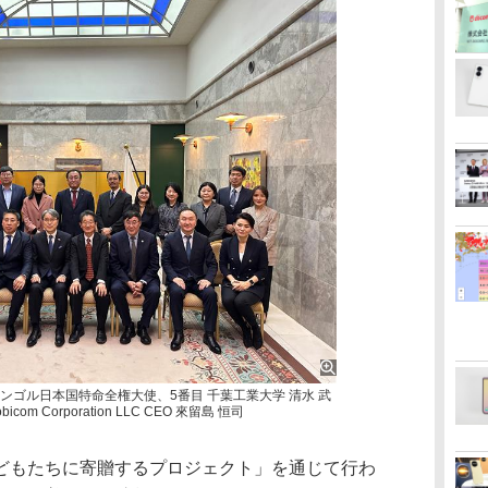
モンゴル日本国特命全権大使、5番目 千葉工業大学 清水 武
m Corporation LLC CEO 來留島 恒司
もたちに寄贈するプロジェクト」を通じて行わ