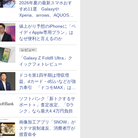
2026年夏の最新スマホおす
すめ11選 Galaxyや
Xperia、arrows、AQUOSな
ど注目機種の特徴は
値上がり予想のiPhoneに「ペ
イディApple専用プラン」は
なぜ便利と言えるのか
レビュー
「Galaxy Z Fold8 Ultra」ク
イックフォトレビュー
ドコモ第1四半期は増収増
益、dカード・d払いなどが強
力牽引 「ドコモMAX」は
400万契約突破
ソフトバンク「新トクするサ
ポート＋」査定改定、「Dラ
ンク」なら最大4.4万円負担
画像加工アプリ「SNOW」が
ステマ規制違反、消費者庁が
措置命令