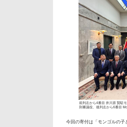
前列左から4番目 井川原 賢駐
則審議役、後列左から6番目 Mobico
今回の寄付は「モンゴルの子ど