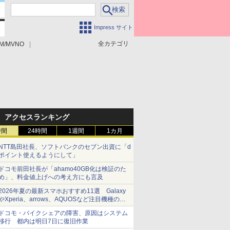
Impress サイト
全カテゴリ
M/MVNO
アクセスランキング
時間
24時間
1週間
1カ月
NTT島田社長、ソフトバンクのセブン出資に「d
ポイント使えるようにして」
ドコモ前田社長が「ahamo40GB化は検証のた
め」、料金値上げへの考え方にも言及
2026年夏の最新スマホおすすめ11選 Galaxy
やXperia、arrows、AQUOSなど注目機種の特
徴は
ドコモ・バイクシェアの障害、原因はシステム
移行 都内は明日7日に復旧作業