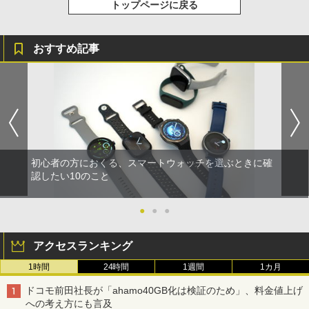
トップページに戻る
おすすめ記事
初心者の方におくる、スマートウォッチを選ぶときに確
認したい10のこと
●
●
●
アクセスランキング
1時間
24時間
1週間
1カ月
ドコモ前田社長が「ahamo40GB化は検証のため」、料金値上げ
への考え方にも言及