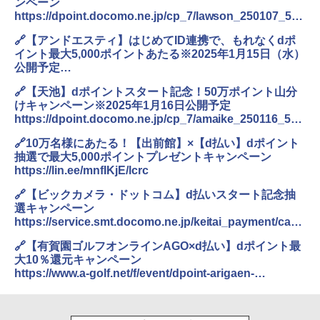
ンペーン
https://dpoint.docomo.ne.jp/cp_7/lawson_250107_597
3/index.html
🔗【アンドエスティ】はじめてID連携で、もれなくdポ
イント最大5,000ポイントあたる※2025年1月15日（水）
公開予定
https://www.dot-st.com/cp/dpoint_250115_newcp
🔗【天池】dポイントスタート記念！50万ポイント山分
けキャンペーン※2025年1月16日公開予定
https://dpoint.docomo.ne.jp/cp_7/amaike_250116_591
4/index.html?utm_source=dpoint
🔗10万名様にあたる！【出前館】×【d払い】dポイント
抽選で最大5,000ポイントプレゼントキャンペーン
https://lin.ee/mnfIKjE/lcrc
🔗【ビックカメラ・ドットコム】d払いスタート記念抽
選キャンペーン
https://service.smt.docomo.ne.jp/keitai_payment/cam
paign/dpay_biccamera-com_250117_6020/
🔗【有賀園ゴルフオンラインAGO×d払い】dポイント最
大10％還元キャンペーン
https://www.a-golf.net/f/event/dpoint-arigaen-
241223.html?utm_source=corp_campai