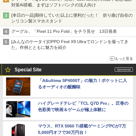
対策AI搭載、まずはソフトバンクの法人向け
[本日の一品]期待していた以上に便利だった！ 折り曲げ自在の
シリコン製スマホスタンド
グーグル、「Pixel 11 Pro Fold」をチラ見せ 13日発表
[みんなのケータイ]OPPO Find X9 Ultraでロンドンを撮ってき
た。作例とともに魅力を紹介
もっと見る
Special Site
「A&ultima SP4000T」の魅力！ポケットに入
るオーディオの醍醐味
ハイグレードテレビ「TCL Q7D Pro」。圧巻の
色彩美で映画＆ゲームが極上体験に
マウス、RTX 5060 Ti搭載ゲーミングPCが7万
5,000円オフで30万円台！