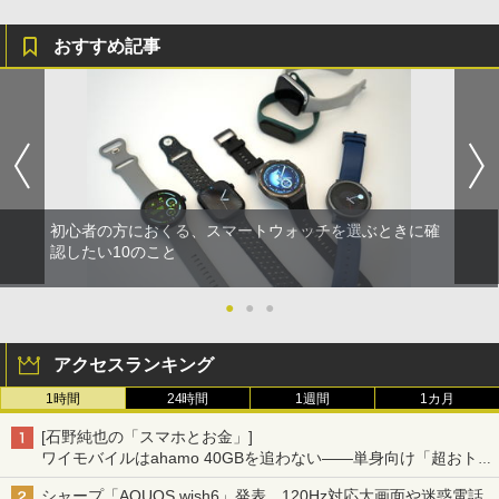
おすすめ記事
初心者の方におくる、スマートウォッチを選ぶときに確
認したい10のこと
●
●
●
アクセスランキング
1時間
24時間
1週間
1カ月
[石野純也の「スマホとお金」]
ワイモバイルはahamo 40GBを追わない――単身向け「超おトク
割」の安さと1年限定の注意点
シャープ「AQUOS wish6」発表、120Hz対応大画面や迷惑電話