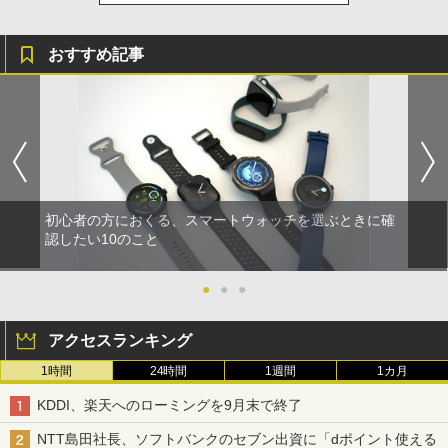
おすすめ記事
初心者の方におくる、スマートウォッチを選ぶときに確
認したい10のこと
●
●
●
アクセスランキング
1時間
24時間
1週間
1カ月
KDDI、楽天へのローミングを9月末で終了
NTT島田社長、ソフトバンクのセブン出資に「dポイント使える