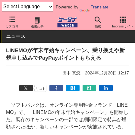
Powered by
Translate
ケータイ Watch
キャリア
ソフトバンク
LINEMO
カテゴリ
過去記事
検索
Impressサイト
ニュース
LINEMOが年末年始キャンペーン、乗り換えや新
規申し込みでPayPayポイントもらえる
田中 真悠
2024年12月20日 12:17
リスト
ソフトバンクは、オンライン専用料金ブランド「LINE
MO」で、「LINEMOの年末年始キャンペーン」を開始し
た。既存のキャンペーンの一部では期間限定で特典が増
額されたほか、新しいキャンペーンが実施されている。