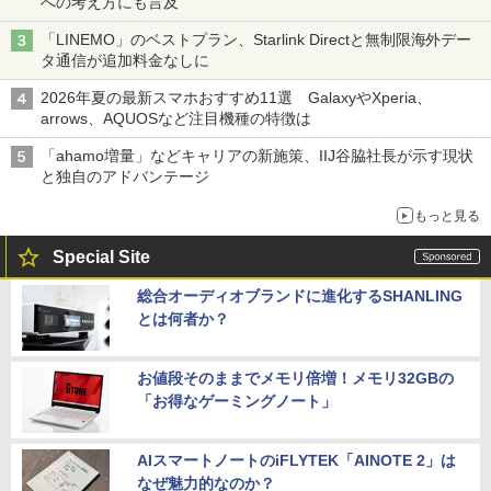
への考え方にも言及
「LINEMO」のベストプラン、Starlink Directと無制限海外デー
タ通信が追加料金なしに
2026年夏の最新スマホおすすめ11選 GalaxyやXperia、
arrows、AQUOSなど注目機種の特徴は
「ahamo増量」などキャリアの新施策、IIJ谷脇社長が示す現状
と独自のアドバンテージ
もっと見る
Special Site
総合オーディオブランドに進化するSHANLING
とは何者か？
お値段そのままでメモリ倍増！メモリ32GBの
「お得なゲーミングノート」
AIスマートノートのiFLYTEK「AINOTE 2」は
なぜ魅力的なのか？