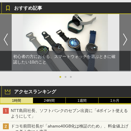
おすすめ記事
初心者の方におくる、スマートウォッチを選ぶときに確
認したい10のこと
●
●
●
アクセスランキング
1時間
24時間
1週間
1カ月
NTT島田社長、ソフトバンクのセブン出資に「dポイント使える
ようにして」
ドコモ前田社長が「ahamo40GB化は検証のため」、料金値上げ