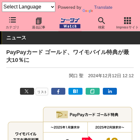
Powered by
Translate
ケータイ Watch
キャリア
ワイモバイル
料金プラン・割引
カテゴリ
過去記事
検索
Impressサイト
ニュース
PayPayカード ゴールド、ワイモバイル特典が最
大10％に
関口 聖
2024年12月12日 12:12
リスト