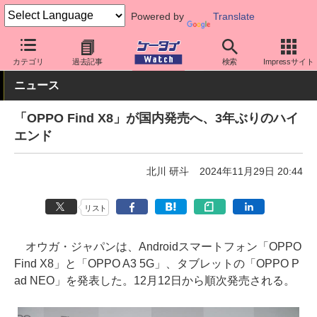
Powered by
Translate
ケータイ Watch
OS
Android
OPPO
カテゴリ
過去記事
検索
Impressサイト
ニュース
「OPPO Find X8」が国内発売へ、3年ぶりのハイ
エンド
北川 研斗
2024年11月29日 20:44
リスト
オウガ・ジャパンは、Androidスマートフォン「OPPO
Find X8」と「OPPO A3 5G」、タブレットの「OPPO P
ad NEO」を発表した。12月12日から順次発売される。