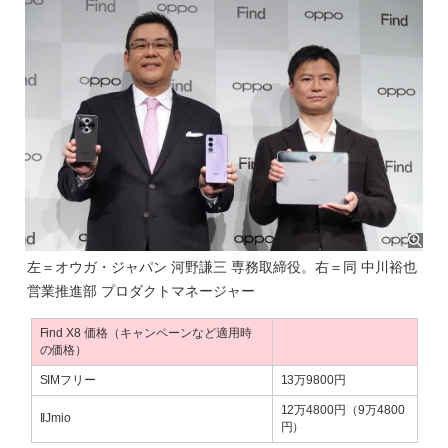
左＝オウガ・ジャパン 河野謙三 専務取締役。右＝同 中川裕也
営業推進部 プロダクトマネージャー
Find X8 価格（キャンペーンなど適用時
の価格）
SIMフリー
13万9800円
12万4800円（9万4800
IIJmio
円）