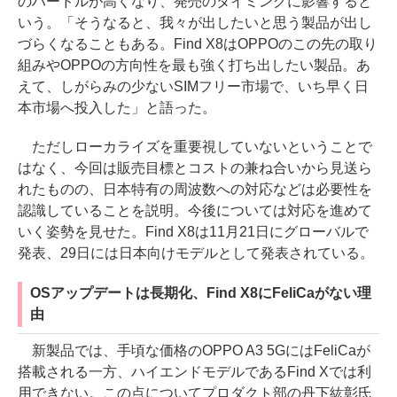
のハードルが高くなり、発売のタイミングに影響すると
いう。「そうなると、我々が出したいと思う製品が出し
づらくなることもある。Find X8はOPPOのこの先の取り
組みやOPPOの方向性を最も強く打ち出したい製品。あ
えて、しがらみの少ないSIMフリー市場で、いち早く日
本市場へ投入した」と語った。
ただしローカライズを重要視していないということで
はなく、今回は販売目標とコストの兼ね合いから見送ら
れたものの、日本特有の周波数への対応などは必要性を
認識していることを説明。今後については対応を進めて
いく姿勢を見せた。Find X8は11月21日にグローバルで
発表、29日には日本向けモデルとして発表されている。
OSアップデートは長期化、Find X8にFeliCaがない理
由
新製品では、手頃な価格のOPPO A3 5GにはFeliCaが
搭載される一方、ハイエンドモデルであるFind Xでは利
用できない。この点についてプロダクト部の丹下紘彰氏