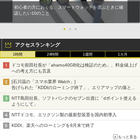
初心者の方におくる、スマートウォッチを選ぶときに確
認したい10のこと
●
●
●
アクセスランキング
1時間
24時間
1週間
1カ月
ドコモ前田社長が「ahamo40GB化は検証のため」、料金値上げ
への考え方にも言及
[石川温の「スマホ業界 Watch」]
告げられた「KDDIのローミング終了」、エリアマップの落とし
穴と楽天モバイルの課題
NTT島田社長、ソフトバンクのセブン出資に「dポイント使える
ようにして」
NTTドコモ、エリクソン製の最新型装置を国内初導入
KDDI、楽天へのローミングを9月末で終了
もっと見る