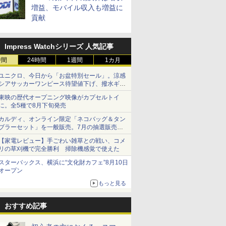
増益、モバイル収入も増益に
貢献
Impress Watchシリーズ 人気記事
時間
24時間
1週間
1カ月
ユニクロ、今日から「お盆特別セール」。涼感
シアサッカーワンピース待望値下げ、撥水ギア
ショーツは1990円に
東映の歴代オープニング映像がカプセルトイ
に。全5種で8月下旬発売
カルディ、オンライン限定「ネコバッグ＆タン
ブラーセット」を一般販売。7月の抽選販売の
当選無効分
【家電レビュー】手ごわい雑草との戦い、コメ
リの草刈機で完全勝利 掃除機感覚で使えた
スターバックス、横浜に“文化財カフェ”8月10日
オープン
もっと見る
おすすめ記事