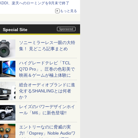
KDDI、楽天へのローミングを9月末で終了
もっと見る
Special Site
ソニーミラーレス一眼の大特
集！ 見どころ記事まとめ
ハイグレードテレビ「TCL
Q7D Pro」。圧巻の色彩美で
映画＆ゲームが極上体験に
総合オーディオブランドに進
化するSHANLINGとは何者
か？
レイズのパワーデザインホイ
ール「M6」に新色登場!!
エントリーなのに脅威の実
力!「Osprey」Noble Audioワ