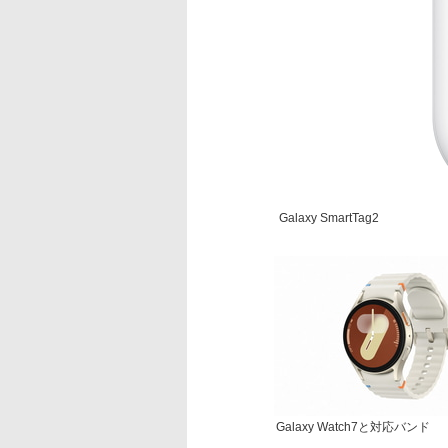
Galaxy SmartTag2
Galaxy Watch7と対応バンド