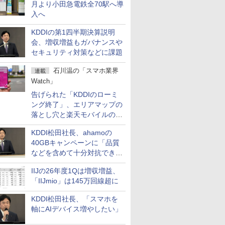
月より小田急電鉄全70駅へ導
入へ
KDDIの第1四半期決算説明
会、増収増益もガバナンスや
セキュリティ対策などに課題
石川温の「スマホ業界
連載
Watch」
告げられた「KDDIのローミ
ング終了」、エリアマップの
落とし穴と楽天モバイルの課
題
KDDI松田社長、ahamoの
40GBキャンペーンに「品質
などを含めて十分対抗でき
る」
IIJの26年度1Qは増収増益、
「IIJmio」は145万回線超に
KDDI松田社長、「スマホを
軸にAIデバイス増やしたい」