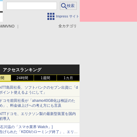
Impress サイト
全カテゴリ
M/MVNO
アクセスランキング
時間
24時間
1週間
1カ月
NTT島田社長、ソフトバンクのセブン出資に「d
ポイント使えるようにして」
ドコモ前田社長が「ahamo40GB化は検証のた
め」、料金値上げへの考え方にも言及
NTTドコモ、エリクソン製の最新型装置を国内
初導入
[石川温の「スマホ業界 Watch」]
告げられた「KDDIのローミング終了」、エリア
マップの落とし穴と楽天モバイルの課題