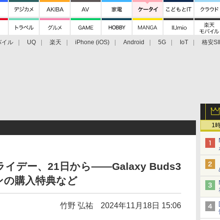
バイル
UQ
楽天
iPhone (iOS)
Android
5G
IoT
格安SI
アクセサリー
業界動向
法人向け
最新技術/その他
1
ー、21日から――Galaxy Buds3
ンの購入特典など
竹野 弘祐
2024年11月18日 15:06