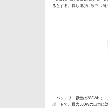
るとする。持ち運びに役立つ肩
バッテリー容量は288Whで、
ポートで、最⼤300Wの出⼒