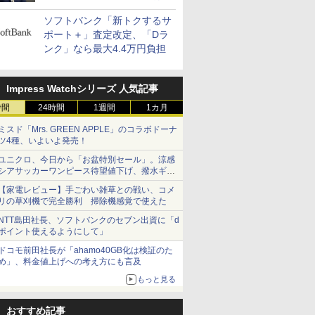
400万契約突破
ソフトバンク「新トクするサ
ポート＋」査定改定、「Dラ
ンク」なら最大4.4万円負担
Impress Watchシリーズ 人気記事
時間
24時間
1週間
1カ月
ミスド「Mrs. GREEN APPLE」のコラボドーナ
ツ4種、いよいよ発売！
ユニクロ、今日から「お盆特別セール」。涼感
シアサッカーワンピース待望値下げ、撥水ギア
ショーツは1990円に
【家電レビュー】手ごわい雑草との戦い、コメ
リの草刈機で完全勝利 掃除機感覚で使えた
NTT島田社長、ソフトバンクのセブン出資に「d
ポイント使えるようにして」
ドコモ前田社長が「ahamo40GB化は検証のた
め」、料金値上げへの考え方にも言及
もっと見る
おすすめ記事