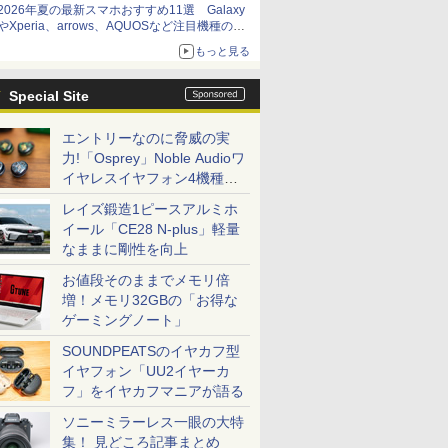
2026年夏の最新スマホおすすめ11選 Galaxy
やXperia、arrows、AQUOSなど注目機種の特
徴は
もっと見る
Special Site
エントリーなのに脅威の実
力!「Osprey」Noble Audioワ
イヤレスイヤフォン4機種を
一気に聴く
レイズ鍛造1ピースアルミホ
イール「CE28 N-plus」軽量
なままに剛性を向上
お値段そのままでメモリ倍
増！メモリ32GBの「お得な
ゲーミングノート」
SOUNDPEATSのイヤカフ型
イヤフォン「UU2イヤーカ
フ」をイヤカフマニアが語る
ソニーミラーレス一眼の大特
集！ 見どころ記事まとめ