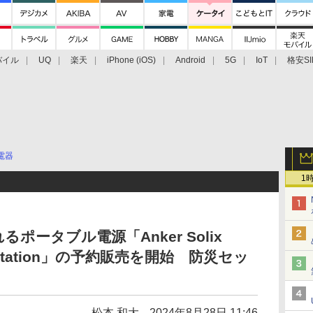
バイル
UQ
楽天
iPhone (iOS)
Android
5G
IoT
格安SI
アクセサリー
業界動向
法人向け
最新技術/その他
電器
1
ータブル電源「Anker Solix
wer Station」の予約販売を開始 防災セッ
松本 和大
2024年8月28日 11:46