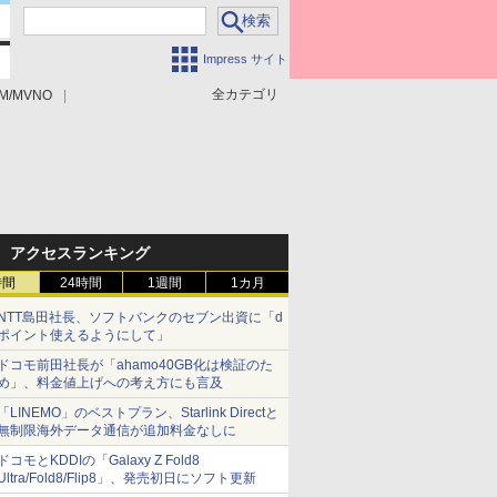
Impress サイト
全カテゴリ
M/MVNO
アクセスランキング
時間
24時間
1週間
1カ月
NTT島田社長、ソフトバンクのセブン出資に「d
ポイント使えるようにして」
ドコモ前田社長が「ahamo40GB化は検証のた
め」、料金値上げへの考え方にも言及
「LINEMO」のベストプラン、Starlink Directと
無制限海外データ通信が追加料金なしに
ドコモとKDDIの「Galaxy Z Fold8
Ultra/Fold8/Flip8」、発売初日にソフト更新