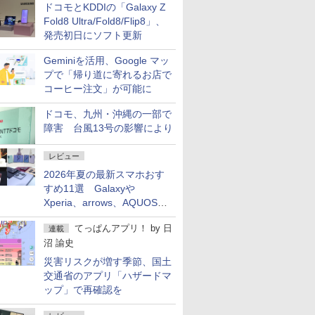
ドコモとKDDIの「Galaxy Z
Fold8 Ultra/Fold8/Flip8」、
発売初日にソフト更新
Geminiを活用、Google マッ
プで「帰り道に寄れるお店で
コーヒー注文」が可能に
ドコモ、九州・沖縄の一部で
障害 台風13号の影響により
レビュー
2026年夏の最新スマホおす
すめ11選 Galaxyや
Xperia、arrows、AQUOSな
ど注目機種の特徴は
てっぱんアプリ！
by
日
連載
沼 諭史
災害リスクが増す季節、国土
交通省のアプリ「ハザードマ
ップ」で再確認を