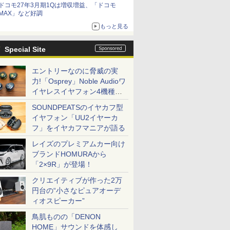
ドコモ27年3月期1Qは増収増益、「ドコモ
MAX」など好調
もっと見る
Special Site
エントリーなのに脅威の実
力!「Osprey」Noble Audioワ
イヤレスイヤフォン4機種を
一気に聴く
SOUNDPEATSのイヤカフ型
イヤフォン「UU2イヤーカ
フ」をイヤカフマニアが語る
レイズのプレミアムカー向け
ブランドHOMURAから
「2×9R」が登場！
クリエイティブが作った2万
円台の“小さなピュアオーデ
ィオスピーカー”
鳥肌ものの「DENON
HOME」サウンドを体感し