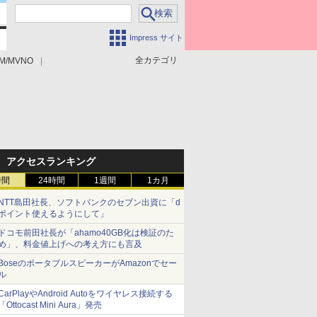
Impress サイト
全カテゴリ
M/MVNO
アクセスランキング
時間
24時間
1週間
1カ月
NTT島田社長、ソフトバンクのセブン出資に「d
ポイント使えるようにして」
ドコモ前田社長が「ahamo40GB化は検証のた
め」、料金値上げへの考え方にも言及
BoseのポータブルスピーカーがAmazonでセー
ル
CarPlayやAndroid Autoをワイヤレス接続する
「Ottocast Mini Aura」発売