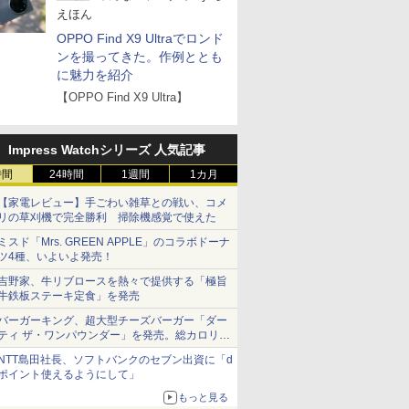
えほん
OPPO Find X9 Ultraでロンド
ンを撮ってきた。作例ととも
に魅力を紹介
【OPPO Find X9 Ultra】
Impress Watchシリーズ 人気記事
時間
24時間
1週間
1カ月
【家電レビュー】手ごわい雑草との戦い、コメ
リの草刈機で完全勝利 掃除機感覚で使えた
ミスド「Mrs. GREEN APPLE」のコラボドーナ
ツ4種、いよいよ発売！
吉野家、牛リブロースを熱々で提供する「極旨
牛鉄板ステーキ定食」を発売
バーガーキング、超大型チーズバーガー「ダー
ティ ザ・ワンパウンダー」を発売。総カロリー
約1656kcal、総重量約527g！
NTT島田社長、ソフトバンクのセブン出資に「d
ポイント使えるようにして」
もっと見る