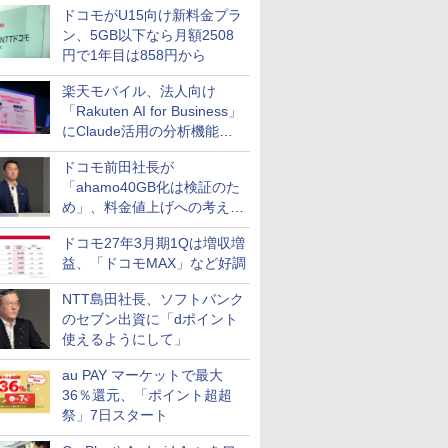
ドコモがU15向け新料金プラ
ン、5GB以下なら月額2508
円で1年目は858円から
楽天モバイル、法人向け
「Rakuten AI for Business」
にClaude活用の分析機能な
どを追加
ドコモ前田社長が
「ahamo40GB化は検証のた
め」、料金値上げへの考え方
にも言及
ドコモ27年3月期1Qは増収増
益、「ドコモMAX」など好調
NTT島田社長、ソフトバンク
のセブン出資に「dポイント
使えるようにして」
au PAY マーケットで最大
36％還元、「ポイント超超
祭」7日スタート