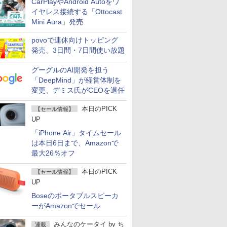
CarPlayやAndroid Autoをワ
イヤレス接続する「Ottocast
Mini Aura」発売
povoで連休向けトッピング
発売、3日間・7日間使い放題
グーグルのAI開発を担う
「DeepMind」が経営体制を
変更、デミス氏がCEOを退任
本日のPICK
【セール情報】
UP
「iPhone Air」タイムセール
は本日6日まで、Amazonで
最大26％オフ
本日のPICK
【セール情報】
UP
Boseのポータブルスピーカ
ーがAmazonでセール
みんなのケータイ
by
ち
連載