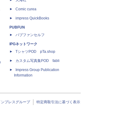
天海社
ス
Comic curea
impress QuickBooks
PUBFUN
パブファンセルフ
IPGネットワーク
TシャツPOD pTa.shop
カスタム写真集POD fabli
e
Impress Group Publication
Information
インプレスグループ
特定商取引法に基づく表示