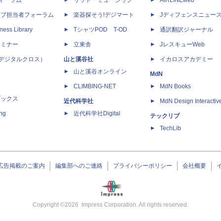
dフォーラム
リットーミュージック
AIRLINEweb
ップ担当者フォーラム
楽器探そう!デジマート
Jディフェンスニュー
ness Library
TシャツPOD T-OD
通訳翻訳ジャーナル
セミナー
立東舎
JレスキューWeb
 X（デジタルクロス）
山と溪谷社
イカロスアカデミー
山と溪谷オンライン
MdN
CLIMBING-NET
MdN Books
ブックス
近代科学社
MdN Design Interactiv
ing
近代科学社Digital
テックリブ
TechLib
広告掲載のご案内
編集部へのご連絡
プライバシーポリシー
会社概要
Copyright ©
2026
Impress Corporation. All rights reserved.