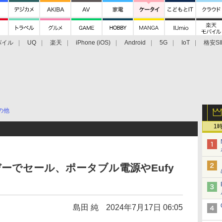
バイル
UQ
楽天
iPhone (iOS)
Android
5G
IoT
格安SI
アクセサリー
業界動向
法人向け
最新技術/その他
の他
1
デーでセール、ポータブル電源やEufy
島田 純
2024年7月17日 06:05