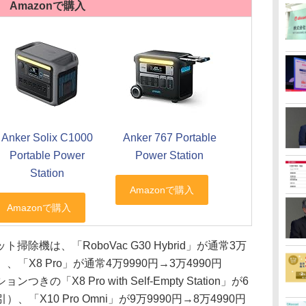
Amazonで購入
Anker Solix C1000
Anker 767 Portable
Portable Power
Power Station
Station
除機は、「RoboVac G30 Hybrid」が通常3万
）、「X8 Pro」が通常4万9990円→3万4990円
「X8 Pro with Self-Empty Station」が6
）、「X10 Pro Omni」が9万9990円→8万4990円