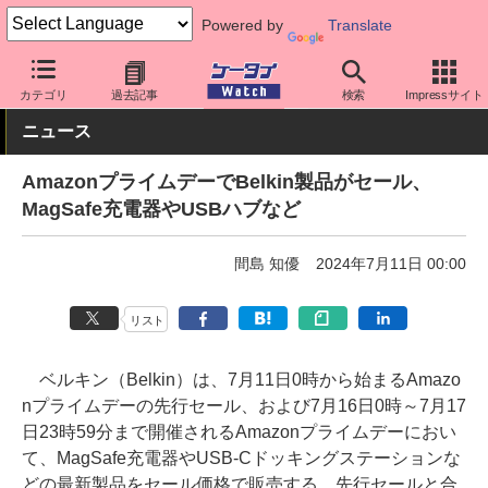
Powered by
Translate
ケータイ Watch
周辺機器/アクセサリー
カテゴリ
過去記事
検索
Impressサイト
ニュース
AmazonプライムデーでBelkin製品がセール、
MagSafe充電器やUSBハブなど
間島 知優
2024年7月11日 00:00
リスト
ベルキン（Belkin）は、7月11日0時から始まるAmazo
nプライムデーの先行セール、および7月16日0時～7月17
日23時59分まで開催されるAmazonプライムデーにおい
て、MagSafe充電器やUSB-Cドッキングステーションな
どの最新製品をセール価格で販売する。先行セールと合