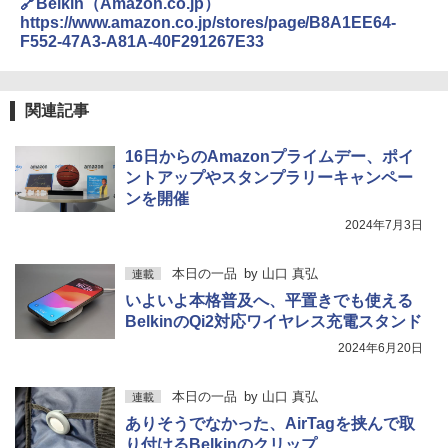
🔗Belkin（Amazon.co.jp）
https://www.amazon.co.jp/stores/page/B8A1EE64-
F552-47A3-A81A-40F291267E33
関連記事
16日からのAmazonプライムデー、ポイ
ントアップやスタンプラリーキャンペー
ンを開催
2024年7月3日
本日の一品
by
山口 真弘
連載
いよいよ本格普及へ、平置きでも使える
BelkinのQi2対応ワイヤレス充電スタンド
2024年6月20日
本日の一品
by
山口 真弘
連載
ありそうでなかった、AirTagを挟んで取
り付けるBelkinのクリップ