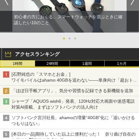
初心者の方におくる、スマートウォッチを選ぶときに確
認したい10のこと
●
●
●
アクセスランキング
1時間
24時間
1週間
1カ月
[石野純也の「スマホとお金」]
ワイモバイルはahamo 40GBを追わない――単身向け「超おトク
割」の安さと1年限定の注意点
「ほぼ日手帳アプリ」、気分や習慣を記録できる新機能を追加
シャープ「AQUOS wish6」発表、120Hz対応大画面や迷惑電話
対策AI搭載、まずはソフトバンクの法人向け
ソフトバンク宮川社長、ahamoの増量“40GB”化に「追いかける
つもりはない」
[本日の一品]期待していた以上に便利だった！ 折り曲げ自在の