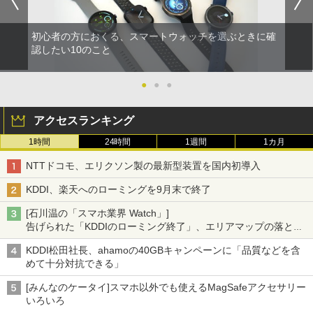
初心者の方におくる、スマートウォッチを選ぶときに確
認したい10のこと
●
●
●
アクセスランキング
1時間
24時間
1週間
1カ月
NTTドコモ、エリクソン製の最新型装置を国内初導入
KDDI、楽天へのローミングを9月末で終了
[石川温の「スマホ業界 Watch」]
告げられた「KDDIのローミング終了」、エリアマップの落とし
穴と楽天モバイルの課題
KDDI松田社長、ahamoの40GBキャンペーンに「品質などを含
めて十分対抗できる」
[みんなのケータイ]スマホ以外でも使えるMagSafeアクセサリー
いろいろ