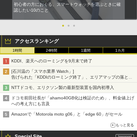
初心者の方におくる、スマートウォッチを選ぶときに確
認したい10のこと
●
●
●
アクセスランキング
1時間
24時間
1週間
1カ月
KDDI、楽天へのローミングを9月末で終了
[石川温の「スマホ業界 Watch」]
告げられた「KDDIのローミング終了」、エリアマップの落とし
穴と楽天モバイルの課題
NTTドコモ、エリクソン製の最新型装置を国内初導入
ドコモ前田社長が「ahamo40GB化は検証のため」、料金値上げ
への考え方にも言及
Amazonで「Motorola moto g06」と「edge 60」がセール
もっと見る
Special Site