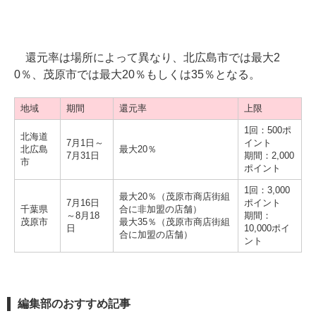
還元率は場所によって異なり、北広島市では最大2
0％、茂原市では最大20％もしくは35％となる。
地域
期間
還元率
上限
1回：500ポ
北海道
7月1日～
イント
北広島
最大20％
7月31日
期間：2,000
市
ポイント
1回：3,000
最大20％（茂原市商店街組
7月16日
ポイント
千葉県
合に非加盟の店舗）
～8月18
期間：
茂原市
最大35％（茂原市商店街組
日
10,000ポイ
合に加盟の店舗）
ント
編集部のおすすめ記事