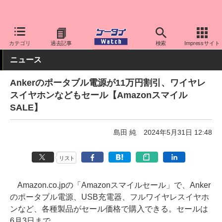
ケータイ Watch
アプリ・サービス
決済/金融
カテゴリ
過去記事
検索
Impressサイト
ニュース
Ankerのポータブル電源が11万円割引、ワイヤレ
スイヤホンなどもセール【Amazonスマイル
SALE】
島田 純
2024年5月31日 12:48
リスト
Amazon.co.jpの「Amazonスマイルセール」で、Anker
のポータブル電源、USB充電器、フルワイヤレスイヤホ
ンなど、各種製品がセール価格で購入できる。セールは
6月3日まで。