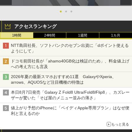
●
●
●
アクセスランキング
1時間
24時間
1週間
1カ月
NTT島田社長、ソフトバンクのセブン出資に「dポイント使える
ようにして」
ドコモ前田社長が「ahamo40GB化は検証のため」、料金値上げ
への考え方にも言及
2026年夏の最新スマホおすすめ11選 GalaxyやXperia、
arrows、AQUOSなど注目機種の特徴は
本日8月7日発売「Galaxy Z Fold8 Ultra/Fold8/Flip8」、カズレー
ザーが驚いた「そば屋のメニュー並みの薄さ」
値上がり予想のiPhoneに「ペイディApple専用プラン」はなぜ便
利と言えるのか
もっと見る