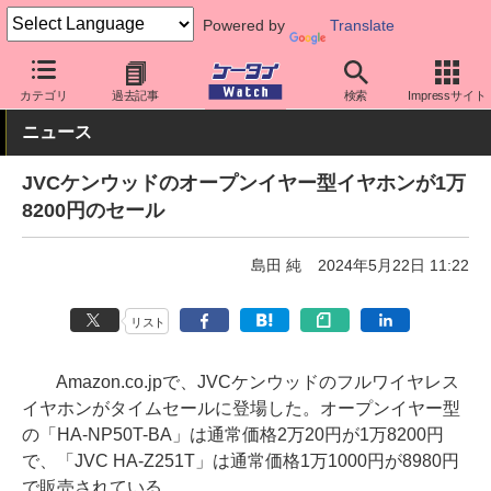
Powered by
Translate
ケータイ Watch
周辺機器/アクセサリー
オーディオ
カテゴリ
過去記事
検索
Impressサイト
ニュース
JVCケンウッドのオープンイヤー型イヤホンが1万
8200円のセール
島田 純
2024年5月22日 11:22
リスト
Amazon.co.jpで、JVCケンウッドのフルワイヤレス
イヤホンがタイムセールに登場した。オープンイヤー型
の「HA-NP50T-BA」は通常価格2万20円が1万8200円
で、「JVC HA-Z251T」は通常価格1万1000円が8980円
で販売されている。