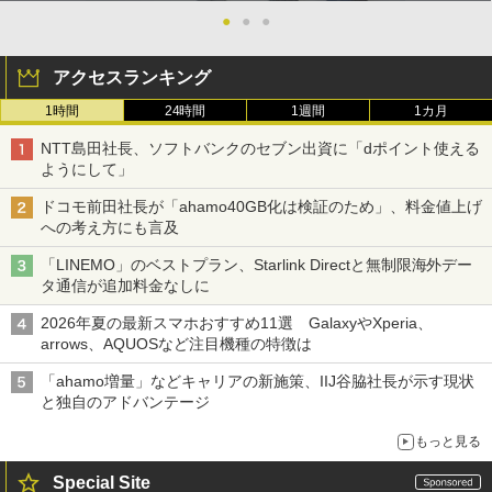
●
●
●
アクセスランキング
1時間
24時間
1週間
1カ月
NTT島田社長、ソフトバンクのセブン出資に「dポイント使える
ようにして」
ドコモ前田社長が「ahamo40GB化は検証のため」、料金値上げ
への考え方にも言及
「LINEMO」のベストプラン、Starlink Directと無制限海外デー
タ通信が追加料金なしに
2026年夏の最新スマホおすすめ11選 GalaxyやXperia、
arrows、AQUOSなど注目機種の特徴は
「ahamo増量」などキャリアの新施策、IIJ谷脇社長が示す現状
と独自のアドバンテージ
もっと見る
Special Site