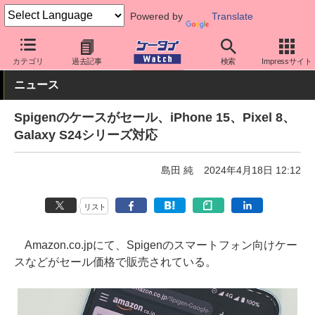
Powered by
Translate
ケータイ Watch
周辺機器/アクセサリー
スマホケース
カテゴリ
過去記事
検索
Impressサイト
ニュース
Spigenのケースがセール、iPhone 15、Pixel 8、
Galaxy S24シリーズ対応
島田 純
2024年4月18日 12:12
リスト
Amazon.co.jpにて、Spigenのスマートフォン向けケー
スなどがセール価格で販売されている。