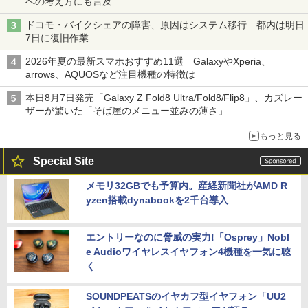
への考え方にも言及
ドコモ・バイクシェアの障害、原因はシステム移行 都内は明日
7日に復旧作業
2026年夏の最新スマホおすすめ11選 GalaxyやXperia、
arrows、AQUOSなど注目機種の特徴は
本日8月7日発売「Galaxy Z Fold8 Ultra/Fold8/Flip8」、カズレー
ザーが驚いた「そば屋のメニュー並みの薄さ」
もっと見る
Special Site
メモリ32GBでも予算内。産経新聞社がAMD R
yzen搭載dynabookを2千台導入
エントリーなのに脅威の実力!「Osprey」Nobl
e Audioワイヤレスイヤフォン4機種を一気に聴
く
SOUNDPEATSのイヤカフ型イヤフォン「UU2