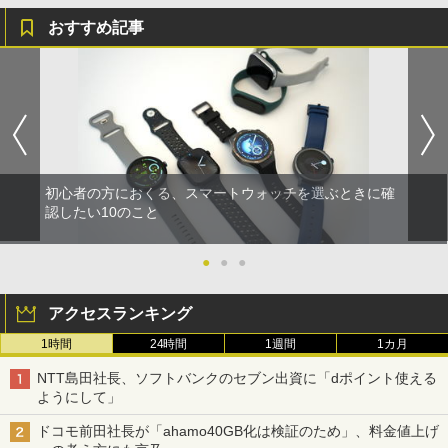
おすすめ記事
初心者の方におくる、スマートウォッチを選ぶときに確
認したい10のこと
●
●
●
アクセスランキング
1時間
24時間
1週間
1カ月
NTT島田社長、ソフトバンクのセブン出資に「dポイント使える
ようにして」
ドコモ前田社長が「ahamo40GB化は検証のため」、料金値上げ