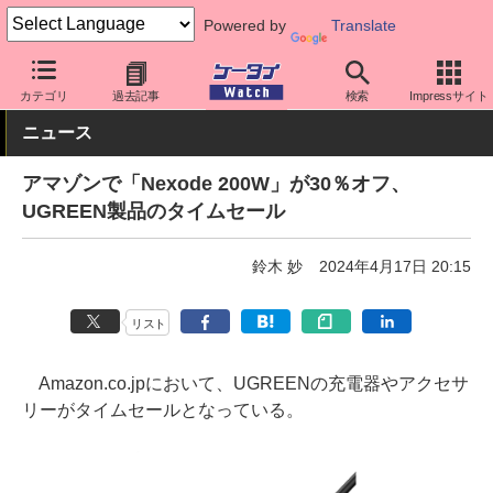
Powered by
Translate
ケータイ Watch
周辺機器/アクセサリー
充電器
カテゴリ
過去記事
検索
Impressサイト
ニュース
アマゾンで「Nexode 200W」が30％オフ、
UGREEN製品のタイムセール
鈴木 妙
2024年4月17日 20:15
リスト
Amazon.co.jpにおいて、UGREENの充電器やアクセサ
リーがタイムセールとなっている。