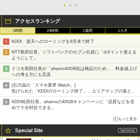
●
●
●
アクセスランキング
1時間
24時間
1週間
1カ月
KDDI、楽天へのローミングを9月末で終了
NTT島田社長、ソフトバンクのセブン出資に「dポイント使える
ようにして」
ドコモ前田社長が「ahamo40GB化は検証のため」、料金値上げ
への考え方にも言及
[石川温の「スマホ業界 Watch」]
告げられた「KDDIのローミング終了」、エリアマップの落とし
穴と楽天モバイルの課題
KDDI松田社長、ahamoの40GBキャンペーンに「品質などを含
めて十分対抗できる」
もっと見る
Special Site