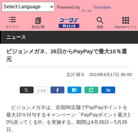
Powered by
Translate
ケータイ Watch
アプリ・サービス
決済/金融
カテゴリ
過去記事
検索
Impressサイト
ニュース
ビジョンメガネ、26日からPayPayで最大10％還
元
北川 研斗
2024年4月17日 06:00
リスト
ビジョンメガネは、全国98店舗でPayPayポイントを
最大10％付与するキャンペーン「PayPayポイント最大1
0%戻ってくる!!!」を実施する。期間は4月26日～5月26
日。