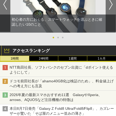
初心者の方におくる、スマートウォッチを選ぶときに確
認したい10のこと
●
●
●
アクセスランキング
1時間
24時間
1週間
1カ月
NTT島田社長、ソフトバンクのセブン出資に「dポイント使える
ようにして」
ドコモ前田社長が「ahamo40GB化は検証のため」、料金値上げ
への考え方にも言及
2026年夏の最新スマホおすすめ11選 GalaxyやXperia、
arrows、AQUOSなど注目機種の特徴は
本日8月7日発売「Galaxy Z Fold8 Ultra/Fold8/Flip8」、カズレー
ザーが驚いた「そば屋のメニュー並みの薄さ」