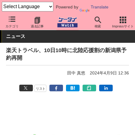
Powered by
Translate
ケータイ Watch
キャリア
楽天
アプリ・サービス
カテゴリ
過去記事
検索
Impressサイト
ニュース
楽天トラベル、10日10時に北陸応援割の新潟県予
約再開
田中 真悠
2024年4月9日 12:36
リスト