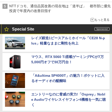
NTTドコモ、通信品質改善の現在地は「道半ば」 都市部に優先
投資で年度内の改善目指す
もっと見る
Special Site
レイズ鍛造1ピースアルミホイール「CE28 N-p
lus」軽量なままに剛性を向上
マウス、RTX 5060 Ti搭載ゲーミングPCが7万
5,000円オフで30万円台！
「A&ultima SP4000T」の魅力！ポケットに入
るオーディオの醍醐味
エントリーなのに脅威の実力!「Osprey」Nobl
e Audioワイヤレスイヤフォン4機種を一気に聴
く