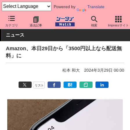
Powered by
Translate
ケータイ Watch
アプリ・サービス
決済/金融
カテゴリ
過去記事
検索
Impressサイト
ニュース
Amazon、本日29日から「3500円以上なら配送無
料」に
松本 和大
2024年3月29日 00:00
リスト