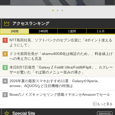
●
●
●
アクセスランキング
1時間
24時間
1週間
1カ月
NTT島田社長、ソフトバンクのセブン出資に「dポイント使える
ようにして」
ドコモ前田社長が「ahamo40GB化は検証のため」、料金値上げ
への考え方にも言及
本日8月7日発売「Galaxy Z Fold8 Ultra/Fold8/Flip8」、カズレー
ザーが驚いた「そば屋のメニュー並みの薄さ」
2026年夏の最新スマホおすすめ11選 GalaxyやXperia、
arrows、AQUOSなど注目機種の特徴は
Boseのノイズキャンセリング搭載イヤホンがAmazonでセール
もっと見る
Special Site