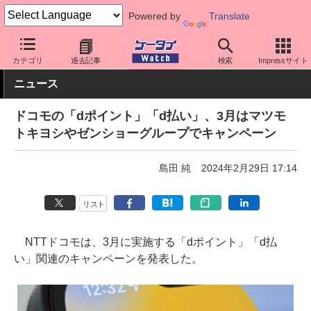
Powered by
Translate
ケータイ Watch
キャリア
ドコモ
アプリ・サービス
カテゴリ
過去記事
検索
Impressサイト
ニュース
ドコモの「dポイント」「d払い」、3月はマツモ
トキヨシやゼンショーグループでキャンペーン
島田 純
2024年2月29日 17:14
リスト
NTTドコモは、3月に実施する「dポイント」「d払
い」関連のキャンペーンを発表した。