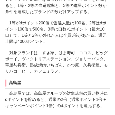
ると、1等～2等の当選確率と、3等の進呈ポイント数が
条件を達成したブランドの数だけアップする。
1等がdポイント200倍で当選人数は100名、2等はdポ
イント100倍で500名、3等は口数×1ポイント（最大10
口）で、1等と2等が外れた人は全員3等があたる。還元
上限は4000ポイント。
対象ブランドは、すき家、はま寿司、ココス、ビッグ
ボーイ、ヴィクトリアステーション、ジョリーパスタ、
華屋与兵衛、熟成焼肉いちばん、かつ庵、久兵衛屋、モ
リバコーヒー、カフェミラノ。
高島屋
高島屋では、高島屋グループの対象店舗の買い物時に
dポイントを貯めると、通常の2倍（通常ポイント1倍 +
キャンペーンポイント1倍）のdポイントを還元する。