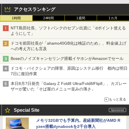
アクセスランキング
1時間
24時間
1週間
1カ月
NTT島田社長、ソフトバンクのセブン出資に「dポイント使える
ようにして」
ドコモ前田社長が「ahamo40GB化は検証のため」、料金値上げ
への考え方にも言及
Boseのノイズキャンセリング搭載イヤホンがAmazonでセール
ドコモ・バイクシェアの障害、原因はシステム移行 都内は明日
7日に復旧作業
本日8月7日発売「Galaxy Z Fold8 Ultra/Fold8/Flip8」、カズレー
ザーが驚いた「そば屋のメニュー並みの薄さ」
もっと見る
Special Site
メモリ32GBでも予算内。産経新聞社がAMD R
yzen搭載dynabookを2千台導入