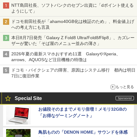
NTT島田社長、ソフトバンクのセブン出資に「dポイント使える
ようにして」
ドコモ前田社長が「ahamo40GB化は検証のため」、料金値上げ
への考え方にも言及
本日8月7日発売「Galaxy Z Fold8 Ultra/Fold8/Flip8」、カズレー
ザーが驚いた「そば屋のメニュー並みの薄さ」
2026年夏の最新スマホおすすめ11選 GalaxyやXperia、
arrows、AQUOSなど注目機種の特徴は
ドコモ・バイクシェアの障害、原因はシステム移行 都内は明日
7日に復旧作業
もっと見る
Special Site
お値段そのままでメモリ倍増！メモリ32GBの
「お得なゲーミングノート」
鳥肌ものの「DENON HOME」サウンドを体感