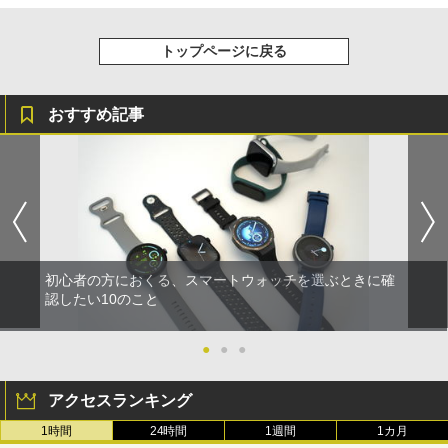
トップページに戻る
おすすめ記事
初心者の方におくる、スマートウォッチを選ぶときに確
認したい10のこと
●
●
●
アクセスランキング
1時間
24時間
1週間
1カ月