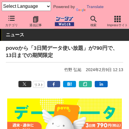
Powered by
Translate
ケータイ Watch
キャリア
au
povo
カテゴリ
過去記事
検索
Impressサイト
ニュース
povoから「3日間データ使い放題」が790円で、
13日までの期間限定
竹野 弘祐
2024年2月9日 12:13
リスト