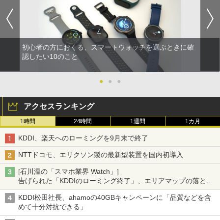
初心者の方におくる、スマートウォッチを選ぶときに確
認したい10のこと
●
●
●
アクセスランキング
1時間
24時間
1週間
1カ月
KDDI、楽天へのローミングを9月末で終了
NTTドコモ、エリクソン製の最新型装置を国内初導入
[石川温の「スマホ業界 Watch」]
告げられた「KDDIのローミング終了」、エリアマップの落とし
穴と楽天モバイルの課題
KDDI松田社長、ahamoの40GBキャンペーンに「品質などを含
めて十分対抗できる」