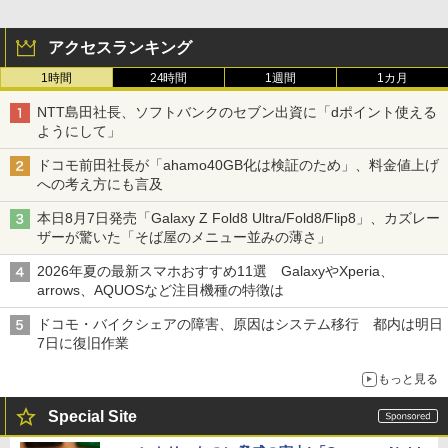
アクセスランキング
1時間
24時間
1週間
1カ月
NTT島田社長、ソフトバンクのセブン出資に「dポイント使える
ようにして」
ドコモ前田社長が「ahamo40GB化は検証のため」、料金値上げ
への考え方にも言及
本日8月7日発売「Galaxy Z Fold8 Ultra/Fold8/Flip8」、カズレー
ザーが驚いた「そば屋のメニュー並みの薄さ」
2026年夏の最新スマホおすすめ11選 GalaxyやXperia、
arrows、AQUOSなど注目機種の特徴は
ドコモ・バイクシェアの障害、原因はシステム移行 都内は明日
7日に復旧作業
もっと見る
Special Site