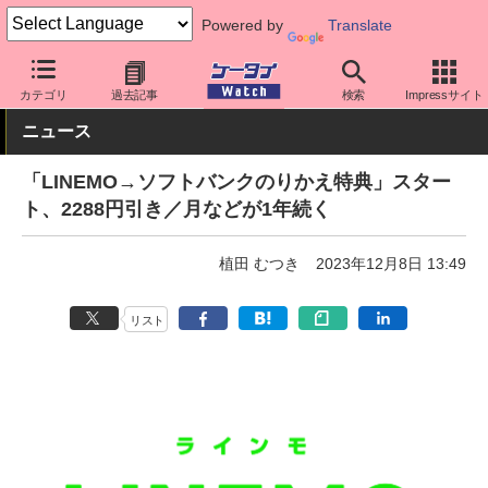
Powered by
Translate
ケータイ Watch
キャリア
ソフトバンク
料金プラン・割引
カテゴリ
過去記事
検索
Impressサイト
ニュース
「LINEMO→ソフトバンクのりかえ特典」スター
ト、2288円引き／月などが1年続く
植田 むつき
2023年12月8日 13:49
リスト