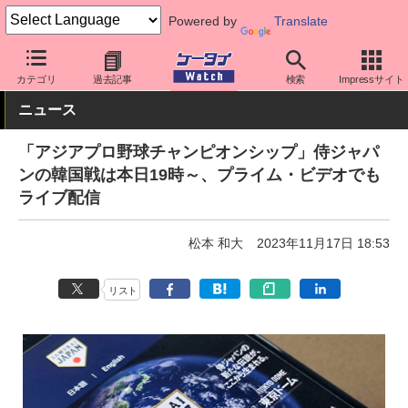
Powered by
Translate
ケータイ Watch
アプリ・サービス
動画・音楽・ゲーム
カテゴリ
過去記事
検索
Impressサイト
ニュース
「アジアプロ野球チャンピオンシップ」侍ジャパ
ンの韓国戦は本日19時～、プライム・ビデオでも
ライブ配信
松本 和大
2023年11月17日 18:53
リスト