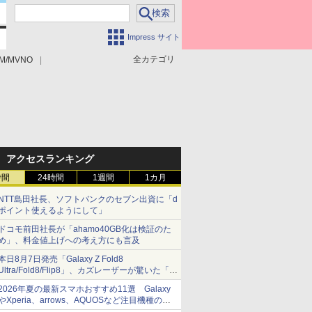
Impress サイト
全カテゴリ
M/MVNO
アクセスランキング
時間
24時間
1週間
1カ月
NTT島田社長、ソフトバンクのセブン出資に「d
ポイント使えるようにして」
ドコモ前田社長が「ahamo40GB化は検証のた
め」、料金値上げへの考え方にも言及
本日8月7日発売「Galaxy Z Fold8
Ultra/Fold8/Flip8」、カズレーザーが驚いた「そ
ば屋のメニュー並みの薄さ」
2026年夏の最新スマホおすすめ11選 Galaxy
やXperia、arrows、AQUOSなど注目機種の特
徴は