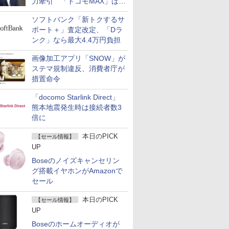
力牽引 「ドコモMAX」は
400万契約突破
ソフトバンク「新トクするサ
ポート＋」査定改定、「Dラ
ンク」なら最大4.4万円負担
画像加工アプリ「SNOW」が
ステマ規制違反、消費者庁が
措置命令
「docomo Starlink Direct」
熊本地震発生時は接続者数3
倍に
本日のPICK
【セール情報】
UP
Boseのノイズキャンセリン
グ搭載イヤホンがAmazonで
セール
本日のPICK
【セール情報】
UP
Boseのホームオーディオが