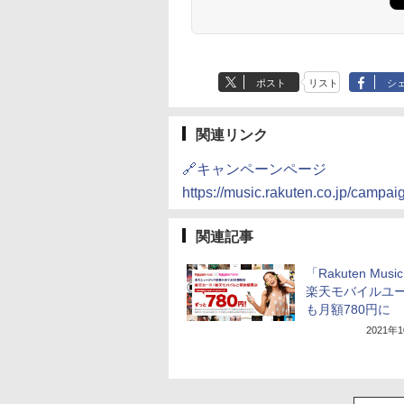
ポスト
リスト
シ
関連リンク
🔗キャンペーンページ
https://music.rakuten.co.jp/campa
関連記事
「Rakuten Mus
楽天モバイルユ
も月額780円に
2021年