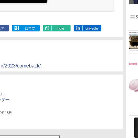
ェア
はてブ
note
LinkedIn
ign/2023/comeback/
ic」、
ーザー
10月18日