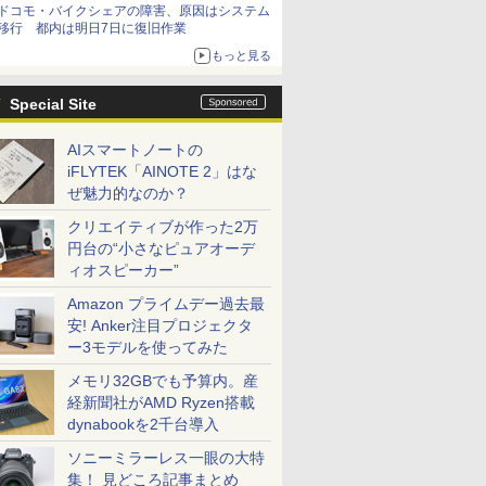
ドコモ・バイクシェアの障害、原因はシステム
移行 都内は明日7日に復旧作業
もっと見る
Special Site
AIスマートノートの
iFLYTEK「AINOTE 2」はな
ぜ魅力的なのか？
クリエイティブが作った2万
円台の“小さなピュアオーデ
ィオスピーカー”
Amazon プライムデー過去最
安! Anker注目プロジェクタ
ー3モデルを使ってみた
メモリ32GBでも予算内。産
経新聞社がAMD Ryzen搭載
dynabookを2千台導入
ソニーミラーレス一眼の大特
集！ 見どころ記事まとめ