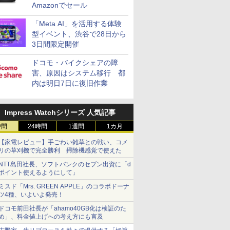
Amazonでセール
「Meta AI」を活用する体験
型イベント、渋谷で28日から
3日間限定開催
ドコモ・バイクシェアの障
害、原因はシステム移行 都
内は明日7日に復旧作業
Impress Watchシリーズ 人気記事
時間
24時間
1週間
1カ月
【家電レビュー】手ごわい雑草との戦い、コメ
リの草刈機で完全勝利 掃除機感覚で使えた
NTT島田社長、ソフトバンクのセブン出資に「d
ポイント使えるようにして」
ミスド「Mrs. GREEN APPLE」のコラボドーナ
ツ4種、いよいよ発売！
ドコモ前田社長が「ahamo40GB化は検証のた
め」、料金値上げへの考え方にも言及