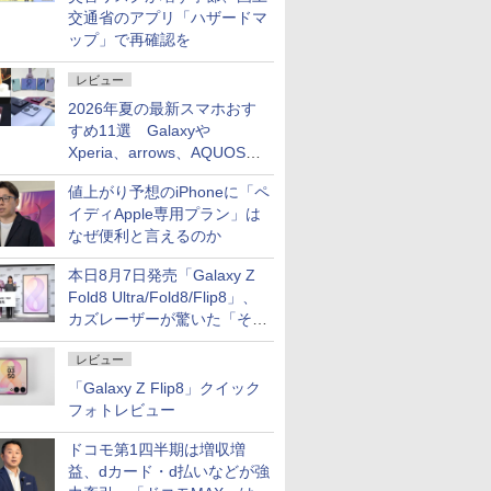
交通省のアプリ「ハザードマ
ップ」で再確認を
レビュー
2026年夏の最新スマホおす
すめ11選 Galaxyや
Xperia、arrows、AQUOSな
ど注目機種の特徴は
値上がり予想のiPhoneに「ペ
イディApple専用プラン」は
なぜ便利と言えるのか
本日8月7日発売「Galaxy Z
Fold8 Ultra/Fold8/Flip8」、
カズレーザーが驚いた「そば
屋のメニュー並みの薄さ」
レビュー
「Galaxy Z Flip8」クイック
フォトレビュー
ドコモ第1四半期は増収増
益、dカード・d払いなどが強