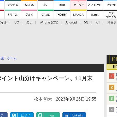
バイル
UQ
楽天
iPhone (iOS)
Android
5G
IoT
格安SI
アクセサリー
業界動向
法人向け
最新技術/その他
音楽・ゲーム
1
c」でポイント山分けキャンペーン、11月末
松本 和大
2023年9月26日 19:55
ェア
はてブ
note
LinkedIn