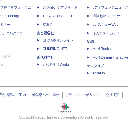
ップ担当者フォーラム
楽器探そう!デジマート
Jディフェンスニュー
ness Library
TシャツPOD T-OD
通訳翻訳ジャーナル
セミナー
立東舎
JレスキューWeb
 X（デジタルクロス）
山と溪谷社
イカロスアカデミー
山と溪谷オンライン
MdN
CLIMBING-NET
MdN Books
ブックス
近代科学社
MdN Design Interactiv
ing
近代科学社Digital
テックリブ
TechLib
広告掲載のご案内
編集部へのご連絡
プライバシーポリシー
会社概要
Copyright ©
2026
Impress Corporation. All rights reserved.