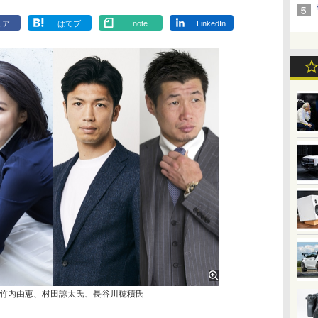
ェア
はてブ
note
LinkedIn
竹内由恵、村田諒太氏、長谷川穂積氏