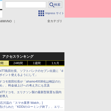
Impress サイト
全カテゴリ
M/MVNO
アクセスランキング
時間
24時間
1週間
1カ月
NTT島田社長、ソフトバンクのセブン出資に「d
ポイント使えるようにして」
ドコモ前田社長が「ahamo40GB化は検証のた
め」、料金値上げへの考え方にも言及
NTTドコモ、エリクソン製の最新型装置を国内
初導入
[石川温の「スマホ業界 Watch」]
告げられた「KDDIのローミング終了」、エリア
マップの落とし穴と楽天モバイルの課題