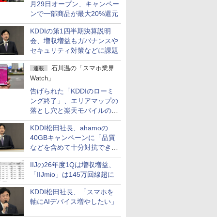
月29日オープン、キャンペー
ンで一部商品が最大20%還元
KDDIの第1四半期決算説明
会、増収増益もガバナンスや
セキュリティ対策などに課題
石川温の「スマホ業界
連載
Watch」
告げられた「KDDIのローミ
ング終了」、エリアマップの
落とし穴と楽天モバイルの課
題
KDDI松田社長、ahamoの
40GBキャンペーンに「品質
などを含めて十分対抗でき
る」
IIJの26年度1Qは増収増益、
「IIJmio」は145万回線超に
KDDI松田社長、「スマホを
軸にAIデバイス増やしたい」