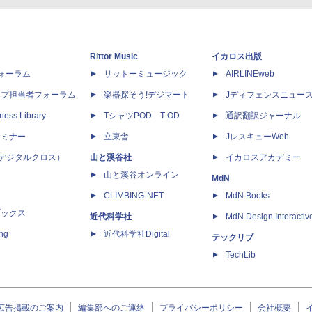
Rittor Music
イカロス出版
dフォーラム
リットーミュージック
AIRLINEweb
ップ担当者フォーラム
楽器探そう!デジマート
Jディフェンスニュー
ness Library
TシャツPOD T-OD
通訳翻訳ジャーナル
セミナー
立東舎
JレスキューWeb
 X（デジタルクロス）
山と溪谷社
イカロスアカデミー
山と溪谷オンライン
MdN
CLIMBING-NET
MdN Books
ブックス
近代科学社
MdN Design Interactiv
ing
近代科学社Digital
テックリブ
TechLib
広告掲載のご案内
編集部へのご連絡
プライバシーポリシー
会社概要