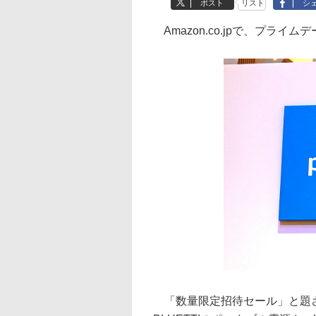
ポスト
リスト
シ
Amazon.co.jpで、プラ
「数量限定招待セール」と題さ