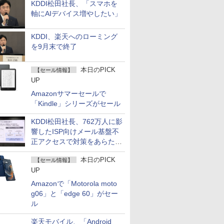
KDDI松田社長、「スマホを
軸にAIデバイス増やしたい」
KDDI、楽天へのローミング
を9月末で終了
本日のPICK
【セール情報】
UP
Amazonサマーセールで
「Kindle」シリーズがセール
KDDI松田社長、762万人に影
響したISP向けメール基盤不
正アクセスで対策をあらため
て説明
本日のPICK
【セール情報】
UP
Amazonで「Motorola moto
g06」と「edge 60」がセー
ル
楽天モバイル、「Android