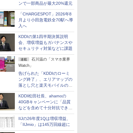
ンで一部商品が最大20%還元
「CHARGESPOT」2026年8
月より小田急電鉄全70駅へ導
入へ
KDDIの第1四半期決算説明
会、増収増益もガバナンスや
セキュリティ対策などに課題
石川温の「スマホ業界
連載
Watch」
告げられた「KDDIのローミ
ング終了」、エリアマップの
落とし穴と楽天モバイルの課
題
KDDI松田社長、ahamoの
40GBキャンペーンに「品質
などを含めて十分対抗でき
る」
IIJの26年度1Qは増収増益、
「IIJmio」は145万回線超に