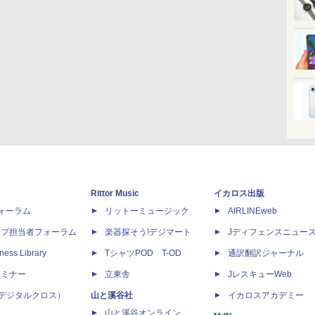
Rittor Music
イカロス出版
dフォーラム
リットーミュージック
AIRLINEweb
ップ担当者フォーラム
楽器探そう!デジマート
Jディフェンスニュー
ness Library
TシャツPOD T-OD
通訳翻訳ジャーナル
セミナー
立東舎
JレスキューWeb
 X（デジタルクロス）
山と溪谷社
イカロスアカデミー
山と溪谷オンライン