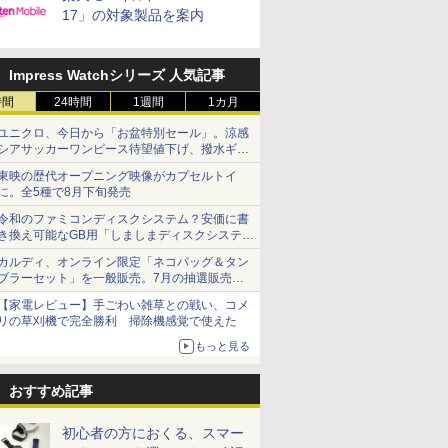
17」の対象製品を案内
Impress Watchシリーズ 人気記事
時間
24時間
1週間
1カ月
ユニクロ、今日から「お盆特別セール」。涼感
シアサッカーワンピース待望値下げ、撥水ギア
ショーツは1990円に
東映の歴代オープニング映像がカプセルトイ
に。全5種で8月下旬発売
令和のファミコンディスクシステム？安価に書
き換え可能なGB用「しましまディスクシステ
ム」
カルディ、オンライン限定「ネコバッグ＆タン
ブラーセット」を一般販売。7月の抽選販売の
当選無効分
【家電レビュー】手ごわい雑草との戦い、コメ
リの草刈機で完全勝利 掃除機感覚で使えた
もっと見る
おすすめ記事
初心者の方におくる、スマー