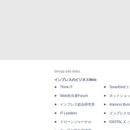
Group site links
インプレスのビジネスWeb
Think IT
SmartGri
Web担当者Forum
ネットショ
インプレス総合研究所
Impress Busi
IT Leaders
インプレス
ドローンジャーナル
DIGITAL