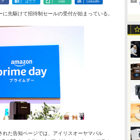
ェア
はてブ
note
LinkedIn
イムデーに先駆けて招待制セールの受付が始まっている。
れた告知ページでは、アイリスオーヤマバル