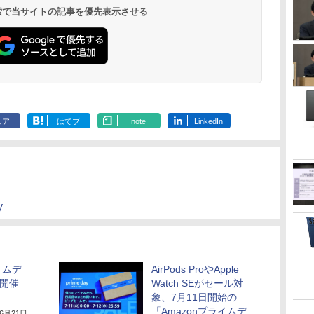
 検索で当サイトの記事を優先表示させる
ェア
はてブ
note
LinkedIn
y
イムデ
AirPods ProやApple
ら開催
Watch SEがセール対
象、7月11日開始の
「Amazonプライムデ
年6月21日