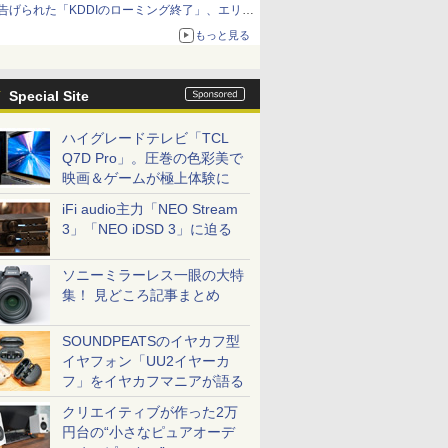
告げられた「KDDIのローミング終了」、エリア
マップの落とし穴と楽天モバイルの課題
もっと見る
Special Site
ハイグレードテレビ「TCL
Q7D Pro」。圧巻の色彩美で
映画＆ゲームが極上体験に
iFi audio主力「NEO Stream
3」「NEO iDSD 3」に迫る
ソニーミラーレス一眼の大特
集！ 見どころ記事まとめ
SOUNDPEATSのイヤカフ型
イヤフォン「UU2イヤーカ
フ」をイヤカフマニアが語る
クリエイティブが作った2万
円台の“小さなピュアオーデ