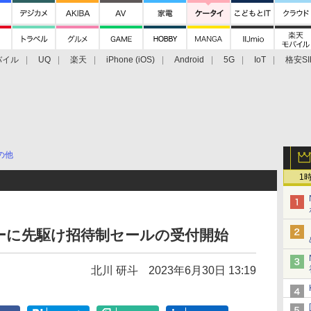
バイル
UQ
楽天
iPhone (iOS)
Android
5G
IoT
格安SI
アクセサリー
業界動向
法人向け
最新技術/その他
の他
1
ーに先駆け招待制セールの受付開始
北川 研斗
2023年6月30日 13:19