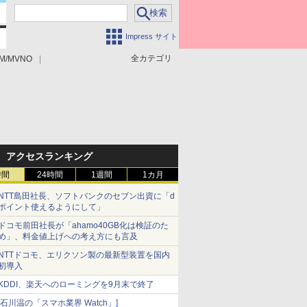
Impress サイト
全カテゴリ
M/MVNO
アクセスランキング
時間
24時間
1週間
1カ月
NTT島田社長、ソフトバンクのセブン出資に「d
ポイント使えるようにして」
ドコモ前田社長が「ahamo40GB化は検証のた
め」、料金値上げへの考え方にも言及
NTTドコモ、エリクソン製の最新型装置を国内
初導入
KDDI、楽天へのローミングを9月末で終了
[石川温の「スマホ業界 Watch」]