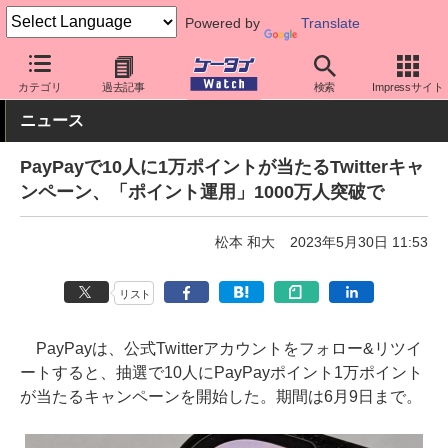
Powered by
Translate
ケータイ Watch
アプリ・サービス
決済/金融
カテゴリ
過去記事
検索
Impressサイト
ニュース
PayPayで10人に1万ポイントが当たるTwitterキャ
ンペーン、「ポイント運用」1000万人突破で
松本 和大
2023年5月30日 11:53
リスト
PayPayは、公式Twitterアカウントをフォロー&リツイ
ートすると、抽選で10人にPayPayポイント1万ポイント
が当たるキャンペーンを開始した。期間は6月9日まで。