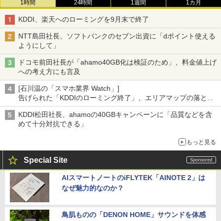
1時間
24時間
1週間
1カ月
KDDI、楽天へのローミングを9月末で終了
NTT島田社長、ソフトバンクのセブン出資に「dポイント使える
ようにして」
ドコモ前田社長が「ahamo40GB化は検証のため」、料金値上げ
への考え方にも言及
[石川温の「スマホ業界 Watch」]
告げられた「KDDIのローミング終了」、エリアマップの落とし
穴と楽天モバイルの課題
KDDI松田社長、ahamoの40GBキャンペーンに「品質などを含
めて十分対抗できる」
もっと見る
Special Site
AIスマートノートのiFLYTEK「AINOTE 2」は
なぜ魅力的なのか？
鳥肌ものの「DENON HOME」サウンドを体感