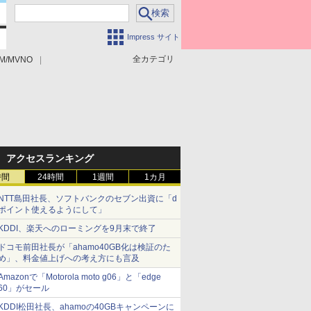
Impress サイト
全カテゴリ
M/MVNO
アクセスランキング
時間
24時間
1週間
1カ月
NTT島田社長、ソフトバンクのセブン出資に「d
ポイント使えるようにして」
KDDI、楽天へのローミングを9月末で終了
ドコモ前田社長が「ahamo40GB化は検証のた
め」、料金値上げへの考え方にも言及
Amazonで「Motorola moto g06」と「edge
60」がセール
KDDI松田社長、ahamoの40GBキャンペーンに