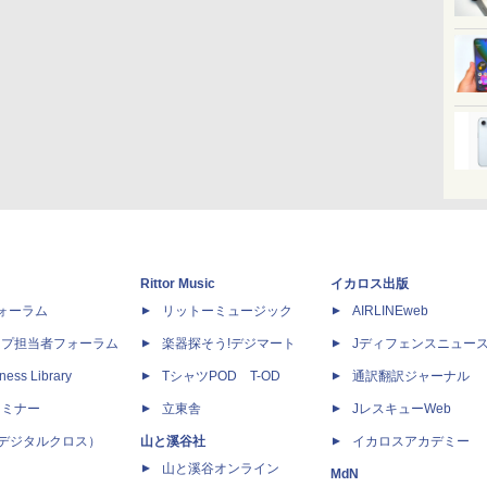
Rittor Music
イカロス出版
dフォーラム
リットーミュージック
AIRLINEweb
ップ担当者フォーラム
楽器探そう!デジマート
Jディフェンスニュー
ness Library
TシャツPOD T-OD
通訳翻訳ジャーナル
セミナー
立東舎
JレスキューWeb
 X（デジタルクロス）
山と溪谷社
イカロスアカデミー
山と溪谷オンライン
MdN