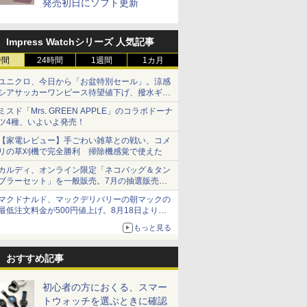
発売初日にソフト更新
Impress Watchシリーズ 人気記事
時間
24時間
1週間
1カ月
ユニクロ、今日から「お盆特別セール」。涼感
シアサッカーワンピース待望値下げ、撥水ギア
ショーツは1990円に
ミスド「Mrs. GREEN APPLE」のコラボドーナ
ツ4種、いよいよ発売！
【家電レビュー】手ごわい雑草との戦い、コメ
リの草刈機で完全勝利 掃除機感覚で使えた
カルディ、オンライン限定「ネコバッグ＆タン
ブラーセット」を一般販売。7月の抽選販売の
当選無効分
マクドナルド、マックデリバリーの朝マックの
最低注文料金が500円値上げ。8月18日より
1,500円から受付
もっと見る
おすすめ記事
初心者の方におくる、スマー
トウォッチを選ぶときに確認