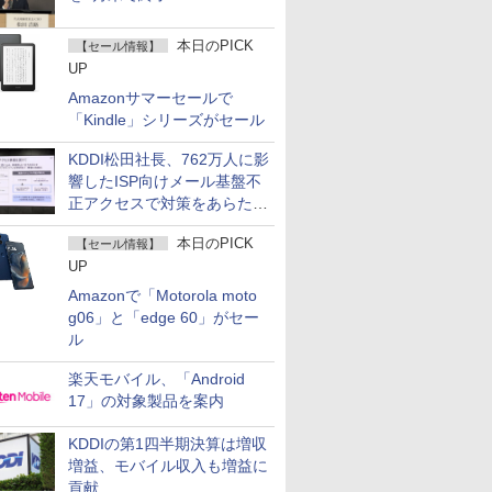
本日のPICK
【セール情報】
UP
Amazonサマーセールで
「Kindle」シリーズがセール
KDDI松田社長、762万人に影
響したISP向けメール基盤不
正アクセスで対策をあらため
て説明
本日のPICK
【セール情報】
UP
Amazonで「Motorola moto
g06」と「edge 60」がセー
ル
楽天モバイル、「Android
17」の対象製品を案内
KDDIの第1四半期決算は増収
増益、モバイル収入も増益に
貢献