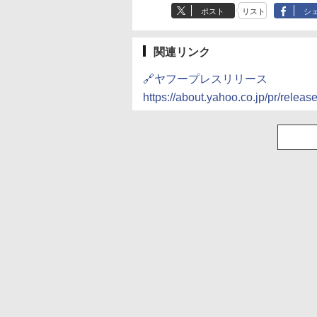
ポスト
リスト
シ
関連リンク
🔗ヤフープレスリリース
https://about.yahoo.co.jp/pr/releas