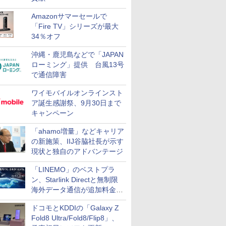
Amazonサマーセールで
「Fire TV」シリーズが最大
34％オフ
沖縄・鹿児島などで「JAPAN
ローミング」提供 台風13号
で通信障害
ワイモバイルオンラインスト
ア誕生感謝祭、9月30日まで
キャンペーン
「ahamo増量」などキャリア
の新施策、IIJ谷脇社長が示す
現状と独自のアドバンテージ
「LINEMO」のベストプラ
ン、Starlink Directと無制限
海外データ通信が追加料金な
しに
ドコモとKDDIの「Galaxy Z
Fold8 Ultra/Fold8/Flip8」、