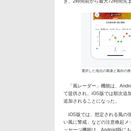
き、2時間前から最大72時間先
選択した地点の風速と風向の推
「風レーダー」機能は、Andro
て提供され、iOS版では順次追
追加されることになった。
iOS版では、想定される風の
い風に警戒」などの注意喚起メ
ッセージ機能は、Android版