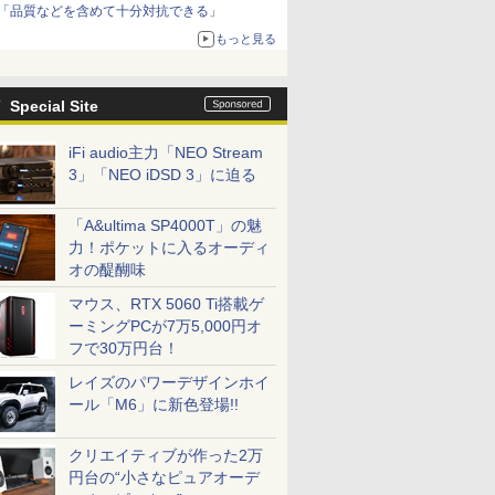
「品質などを含めて十分対抗できる」
もっと見る
Special Site
iFi audio主力「NEO Stream
3」「NEO iDSD 3」に迫る
「A&ultima SP4000T」の魅
力！ポケットに入るオーディ
オの醍醐味
マウス、RTX 5060 Ti搭載ゲ
ーミングPCが7万5,000円オ
フで30万円台！
レイズのパワーデザインホイ
ール「M6」に新色登場!!
クリエイティブが作った2万
円台の“小さなピュアオーデ