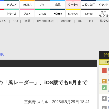
バイル
UQ
楽天
iPhone (iOS)
Android
5G
IoT
格安SI
アクセサリー
業界動向
法人向け
最新技術/その他
防災
1
リの「風レーダー」、iOS版でも6月まで
三栗野 スミル
2023年5月29日 18:41