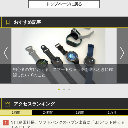
トップページに戻る
おすすめ記事
初心者の方におくる、スマートウォッチを選ぶときに確
認したい10のこと
●
●
●
アクセスランキング
1時間
24時間
1週間
1カ月
NTT島田社長、ソフトバンクのセブン出資に「dポイント使える
ようにして」