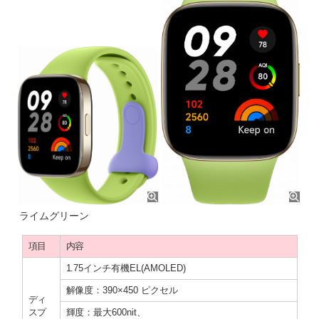
ライムグリーン
項目
内容
1.75インチ有機EL(AMOLED)
解像度：390×450 ピクセル
ディ
スプ
輝度：最大600nit、