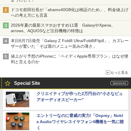
ドコモ前田社長が「ahamo40GB化は検証のため」、料金値上げ
への考え方にも言及
2026年夏の最新スマホおすすめ11選 GalaxyやXperia、
arrows、AQUOSなど注目機種の特徴は
本日8月7日発売「Galaxy Z Fold8 Ultra/Fold8/Flip8」、カズレー
ザーが驚いた「そば屋のメニュー並みの薄さ」
値上がり予想のiPhoneに「ペイディApple専用プラン」はなぜ便
利と言えるのか
もっと見る
Special Site
クリエイティブが作った2万円台の“小さなピュ
アオーディオスピーカー”
エントリーなのに脅威の実力!「Osprey」Nobl
e Audioワイヤレスイヤフォン4機種を一気に聴
く