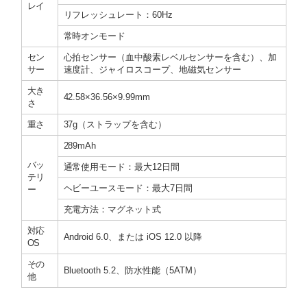
レイ
リフレッシュレート：60Hz
常時オンモード
セン
心拍センサー（血中酸素レベルセンサーを含む）、加
サー
速度計、ジャイロスコープ、地磁気センサー
大き
42.58×36.56×9.99mm
さ
重さ
37g（ストラップを含む）
289mAh
バッ
通常使用モード：最大12日間
テリ
ヘビーユースモード：最大7日間
ー
充電方法：マグネット式
対応
Android 6.0、または iOS 12.0 以降
OS
その
Bluetooth 5.2、防水性能（5ATM）
他