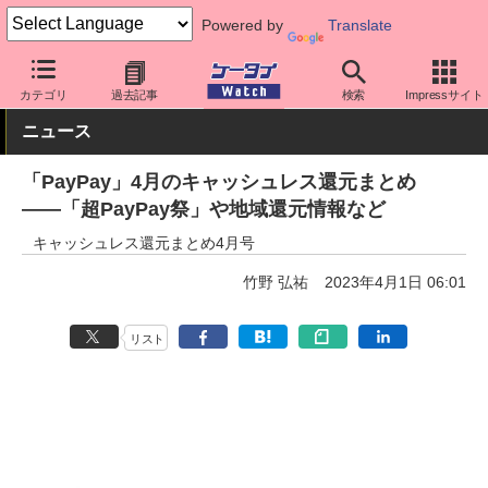
Powered by
Translate
ケータイ Watch
キャリア
ソフトバンク
アプリ・サービス
カテゴリ
過去記事
検索
Impressサイト
ニュース
「PayPay」4月のキャッシュレス還元まとめ
――「超PayPay祭」や地域還元情報など
キャッシュレス還元まとめ4月号
竹野 弘祐
2023年4月1日 06:01
リスト