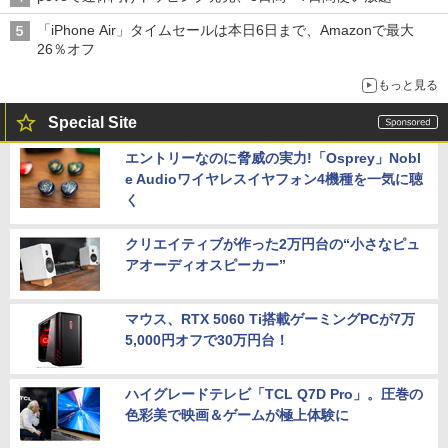
「iPhone Air」タイムセールは本日6日まで、Amazonで最大
26％オフ
もっと見る
Special Site
エントリーなのに脅威の実力!「Osprey」Nobl
e Audioワイヤレスイヤフォン4機種を一気に聴
く
クリエイティブが作った2万円台の“小さなピュ
アオーディオスピーカー”
マウス、RTX 5060 Ti搭載ゲーミングPCが7万
5,000円オフで30万円台！
ハイグレードテレビ「TCL Q7D Pro」。圧巻の
色彩美で映画＆ゲームが極上体験に