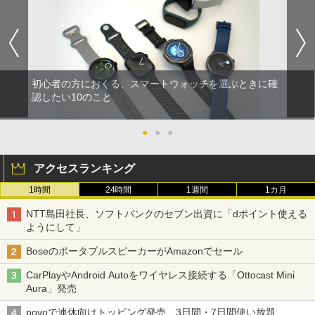
初心者の方におくる、スマートウォッチを選ぶときに確
認したい10のこと
●
●
●
アクセスランキング
1時間
24時間
1週間
1カ月
NTT島田社長、ソフトバンクのセブン出資に「dポイント使える
ようにして」
BoseのポータブルスピーカーがAmazonでセール
CarPlayやAndroid Autoをワイヤレス接続する「Ottocast Mini
Aura」発売
povoで連休向けトッピング発売、3日間・7日間使い放題