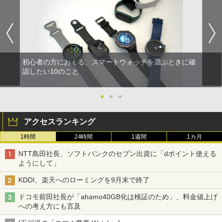
初心者の方におくる、スマートウォッチを選ぶときに確
認したい10のこと
●
●
●
アクセスランキング
1時間
24時間
1週間
1カ月
NTT島田社長、ソフトバンクのセブン出資に「dポイント使える
ようにして」
KDDI、楽天へのローミングを9月末で終了
ドコモ前田社長が「ahamo40GB化は検証のため」、料金値上げ
への考え方にも言及