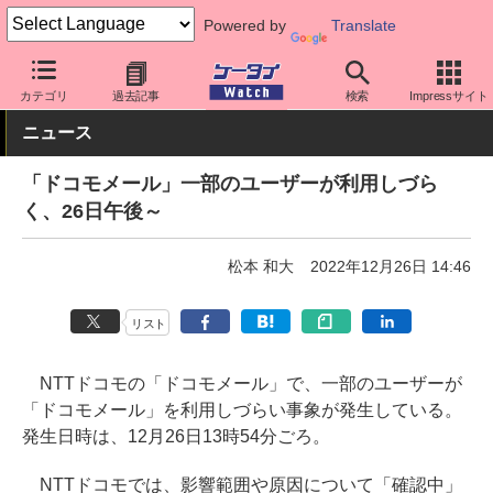
Powered by
Translate
ケータイ Watch
キャリア
ドコモ
通信障害
カテゴリ
過去記事
検索
Impressサイト
ニュース
「ドコモメール」一部のユーザーが利用しづら
く、26日午後～
松本 和大
2022年12月26日 14:46
リスト
NTTドコモの「ドコモメール」で、一部のユーザーが
「ドコモメール」を利用しづらい事象が発生している。
発生日時は、12月26日13時54分ごろ。
NTTドコモでは、影響範囲や原因について「確認中」