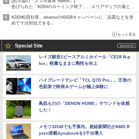
[石川温の「スマホ業界 Watch」]
告げられた「KDDIのローミング終了」、エリアマップの落とし
穴と楽天モバイルの課題
KDDI松田社長、ahamoの40GBキャンペーンに「品質などを含
めて十分対抗できる」
もっと見る
Special Site
レイズ鍛造1ピースアルミホイール「CE28 N-p
lus」軽量なままに剛性を向上
ハイグレードテレビ「TCL Q7D Pro」。圧巻の
色彩美で映画＆ゲームが極上体験に
鳥肌ものの「DENON HOME」サウンドを体感
した！
メモリ32GBでも予算内。産経新聞社がAMD R
yzen搭載dynabookを2千台導入