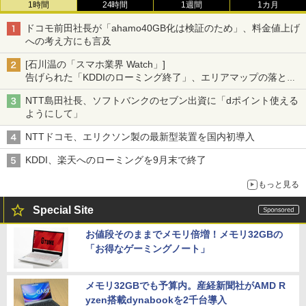
1時間
24時間
1週間
1カ月
ドコモ前田社長が「ahamo40GB化は検証のため」、料金値上げ
への考え方にも言及
[石川温の「スマホ業界 Watch」]
告げられた「KDDIのローミング終了」、エリアマップの落とし
穴と楽天モバイルの課題
NTT島田社長、ソフトバンクのセブン出資に「dポイント使える
ようにして」
NTTドコモ、エリクソン製の最新型装置を国内初導入
KDDI、楽天へのローミングを9月末で終了
もっと見る
Special Site
お値段そのままでメモリ倍増！メモリ32GBの
「お得なゲーミングノート」
メモリ32GBでも予算内。産経新聞社がAMD R
yzen搭載dynabookを2千台導入