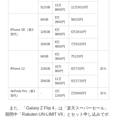
13万
512GB
12万5010円
8900円
6万
64GB
56520円
2800円
iPhone SE（第3
6万
128GB
6万2810円
世代）
9800円
8万
256GB
7万6320円
4800円
9万
64GB
75120円
3900円
10万
iPhone 12
128GB
8万720円
20％
900円
11万
256GB
9万2720円
5900円
AirPods Pro（第1
3万
-
2万8000円
10％
世代）
1160円
また、「Galaxy Z Flip 4」は「楽天スーパーセール」
期間中「Rakuten UN-LIMIT VII」とセット申し込みでポ