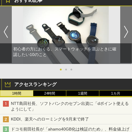
おすすめ記事
初心者の方におくる、スマートウォッチを選ぶときに確
認したい10のこと
●
●
●
アクセスランキング
1時間
24時間
1週間
1カ月
NTT島田社長、ソフトバンクのセブン出資に「dポイント使える
ようにして」
KDDI、楽天へのローミングを9月末で終了
ドコモ前田社長が「ahamo40GB化は検証のため」、料金値上げ