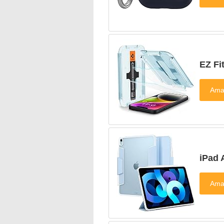
EZ 
iPa