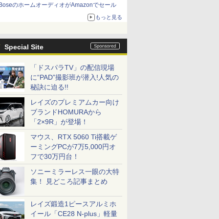
BoseのホームオーディオがAmazonでセール
もっと見る
Special Site
「ドスパラTV」の配信現場
に“PAD”撮影班が潜入!人気の
秘訣に迫る!!
レイズのプレミアムカー向け
ブランドHOMURAから
「2×9R」が登場！
マウス、RTX 5060 Ti搭載ゲ
ーミングPCが7万5,000円オ
フで30万円台！
ソニーミラーレス一眼の大特
集！ 見どころ記事まとめ
レイズ鍛造1ピースアルミホ
イール「CE28 N-plus」軽量