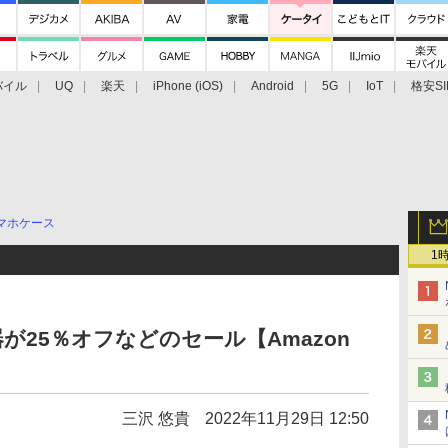
バイル
UQ
楽天
iPhone (iOS)
Android
5G
IoT
格安SI
アクセサリー
業界動向
法人向け
最新技術/その他
マホケース
1
充電器が25％オフなどのセール【Amazon
三沢 悠貴
2022年11月29日 12:50