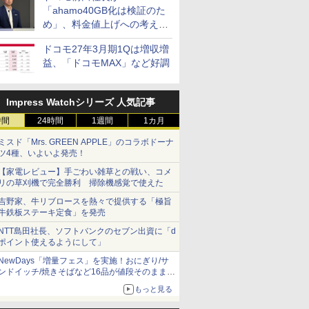
「ahamo40GB化は検証のた
め」、料金値上げへの考え方
にも言及
ドコモ27年3月期1Qは増収増
益、「ドコモMAX」など好調
Impress Watchシリーズ 人気記事
時間
24時間
1週間
1カ月
ミスド「Mrs. GREEN APPLE」のコラボドーナ
ツ4種、いよいよ発売！
【家電レビュー】手ごわい雑草との戦い、コメ
リの草刈機で完全勝利 掃除機感覚で使えた
吉野家、牛リブロースを熱々で提供する「極旨
牛鉄板ステーキ定食」を発売
NTT島田社長、ソフトバンクのセブン出資に「d
ポイント使えるようにして」
NewDays「増量フェス」を実施！おにぎり/サ
ンドイッチ/焼きそばなど16品が値段そのままで
ボリュームアップ
もっと見る