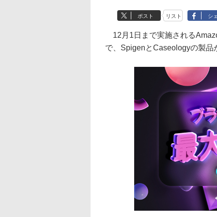
ポスト
リスト
シ
12月1日まで実施されるAmazo
で、SpigenとCaseolog