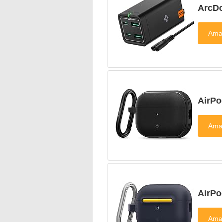
ArcD
Air
Air