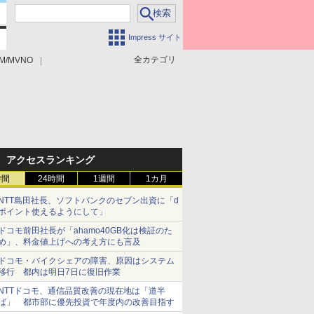
Impress サイト
全カテゴリ
M/MVNO
アクセスランキング
時間
24時間
1週間
1カ月
NTT島田社長、ソフトバンクのセブン出資に「d
ポイント使えるようにして」
ドコモ前田社長が「ahamo40GB化は検証のた
め」、料金値上げへの考え方にも言及
ドコモ・バイクシェアの障害、原因はシステム
移行 都内は明日7日に復旧作業
NTTドコモ、通信品質改善の現在地は「道半
ば」 都市部に優先投資で年度内の改善目指す