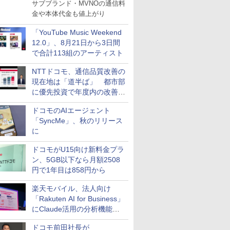
サブブランド・MVNOの通信料
金や本体代金も値上がり
「YouTube Music Weekend
12.0」、8月21日から3日間
で合計113組のアーティスト
NTTドコモ、通信品質改善の
現在地は「道半ば」 都市部
に優先投資で年度内の改善目
指す
ドコモのAIエージェント
「SyncMe」、秋のリリース
に
ドコモがU15向け新料金プラ
ン、5GB以下なら月額2508
円で1年目は858円から
楽天モバイル、法人向け
「Rakuten AI for Business」
にClaude活用の分析機能な
どを追加
ドコモ前田社長が