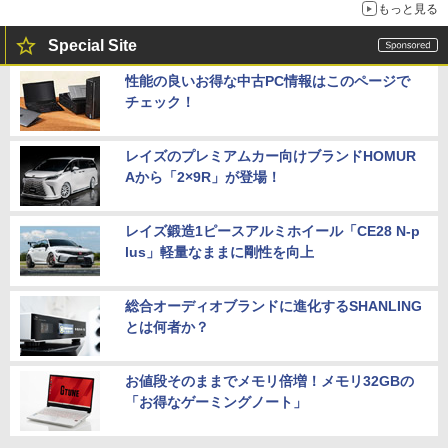
もっと見る
Special Site
性能の良いお得な中古PC情報はこのページで
チェック！
レイズのプレミアムカー向けブランドHOMUR
Aから「2×9R」が登場！
レイズ鍛造1ピースアルミホイール「CE28 N-p
lus」軽量なままに剛性を向上
総合オーディオブランドに進化するSHANLING
とは何者か？
お値段そのままでメモリ倍増！メモリ32GBの
「お得なゲーミングノート」