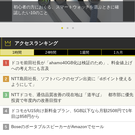
初心者の方におくる、スマートウォッチを選ぶときに確
認したい10のこと
●
●
●
アクセスランキング
1時間
24時間
1週間
1カ月
ドコモ前田社長が「ahamo40GB化は検証のため」、料金値上げ
への考え方にも言及
NTT島田社長、ソフトバンクのセブン出資に「dポイント使える
ようにして」
NTTドコモ、通信品質改善の現在地は「道半ば」 都市部に優先
投資で年度内の改善目指す
ドコモがU15向け新料金プラン、5GB以下なら月額2508円で1年
目は858円から
BoseのポータブルスピーカーがAmazonでセール