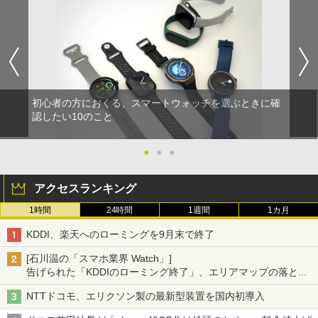
初心者の方におくる、スマートウォッチを選ぶときに確
認したい10のこと
●
●
●
アクセスランキング
1時間
24時間
1週間
1カ月
KDDI、楽天へのローミングを9月末で終了
[石川温の「スマホ業界 Watch」]
告げられた「KDDIのローミング終了」、エリアマップの落とし
穴と楽天モバイルの課題
NTTドコモ、エリクソン製の最新型装置を国内初導入