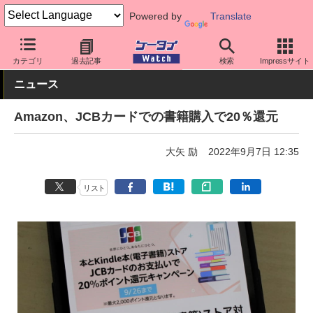
Powered by
Translate
ケータイ Watch
アプリ・サービス
決済/金融
カテゴリ
過去記事
検索
Impressサイト
ニュース
Amazon、JCBカードでの書籍購入で20％還元
大矢 励
2022年9月7日 12:35
リスト