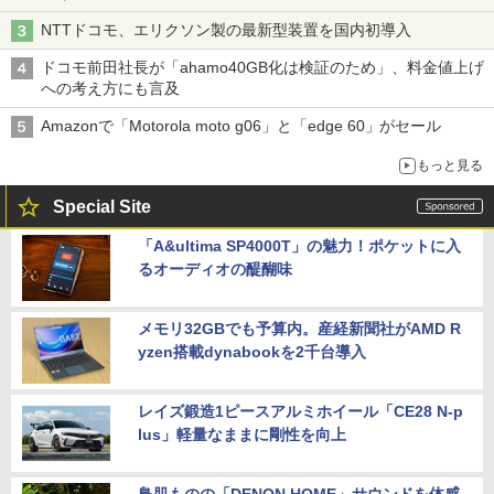
穴と楽天モバイルの課題
NTTドコモ、エリクソン製の最新型装置を国内初導入
ドコモ前田社長が「ahamo40GB化は検証のため」、料金値上げ
への考え方にも言及
Amazonで「Motorola moto g06」と「edge 60」がセール
もっと見る
Special Site
「A&ultima SP4000T」の魅力！ポケットに入
るオーディオの醍醐味
メモリ32GBでも予算内。産経新聞社がAMD R
yzen搭載dynabookを2千台導入
レイズ鍛造1ピースアルミホイール「CE28 N-p
lus」軽量なままに剛性を向上
鳥肌ものの「DENON HOME」サウンドを体感