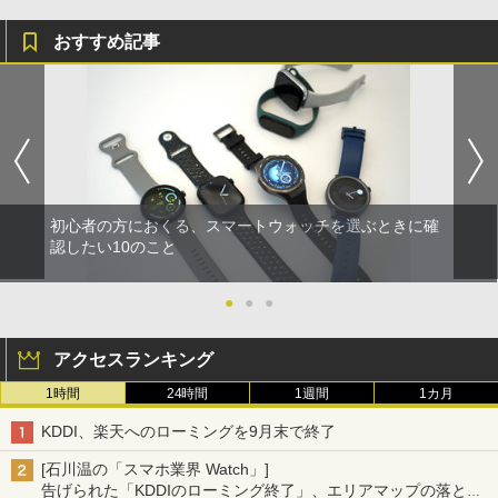
おすすめ記事
初心者の方におくる、スマートウォッチを選ぶときに確
認したい10のこと
●
●
●
アクセスランキング
1時間
24時間
1週間
1カ月
KDDI、楽天へのローミングを9月末で終了
[石川温の「スマホ業界 Watch」]
告げられた「KDDIのローミング終了」、エリアマップの落とし