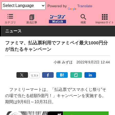
Powered by
Translate
ケータイ Watch
アプリ・サービス
決済/金融
カテゴリ
過去記事
検索
Impressサイト
ニュース
ファミマ、払込票利用でファミペイ最大1000円分
が当たるキャンペーン
小林 みずほ
2022年9月2日 12:44
リスト
ファミリーマートは、「払込票で“スマホくじ祭り”そ
の場で当たる総額5億円！」キャンペーンを実施する。
期間は9月6日～10月31日。