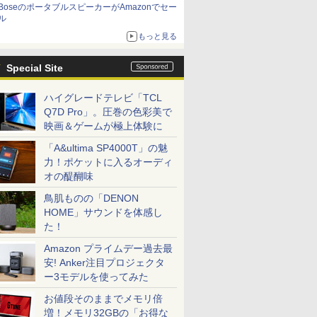
BoseのポータブルスピーカーがAmazonでセー
ル
もっと見る
Special Site
ハイグレードテレビ「TCL
Q7D Pro」。圧巻の色彩美で
映画＆ゲームが極上体験に
「A&ultima SP4000T」の魅
力！ポケットに入るオーディ
オの醍醐味
鳥肌ものの「DENON
HOME」サウンドを体感し
た！
Amazon プライムデー過去最
安! Anker注目プロジェクタ
ー3モデルを使ってみた
お値段そのままでメモリ倍
増！メモリ32GBの「お得な