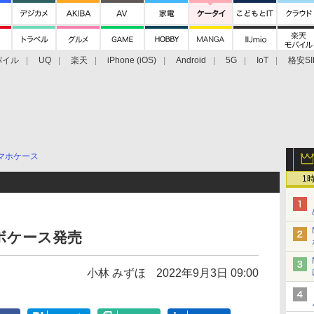
バイル
UQ
楽天
iPhone (iOS)
Android
5G
IoT
格安SI
アクセサリー
業界動向
法人向け
最新技術/その他
マホケース
1
ラボケース発売
小林 みずほ
2022年9月3日 09:00