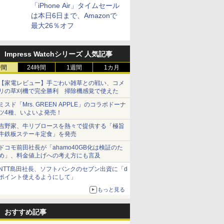
「iPhone Air」タイムセール
は本日6日まで、Amazonで
最大26％オフ
Impress Watchシリーズ 人気記事
時間
24時間
1週間
1カ月
【家電レビュー】手ごわい雑草との戦い、コメ
リの草刈機で完全勝利 掃除機感覚で使えた
ミスド「Mrs. GREEN APPLE」のコラボドーナ
ツ4種、いよいよ発売！
吉野家、牛リブロースを熱々で提供する「極旨
牛鉄板ステーキ定食」を発売
ドコモ前田社長が「ahamo40GB化は検証のた
め」、料金値上げへの考え方にも言及
NTT島田社長、ソフトバンクのセブン出資に「d
ポイント使えるようにして」
もっと見る
おすすめ記事