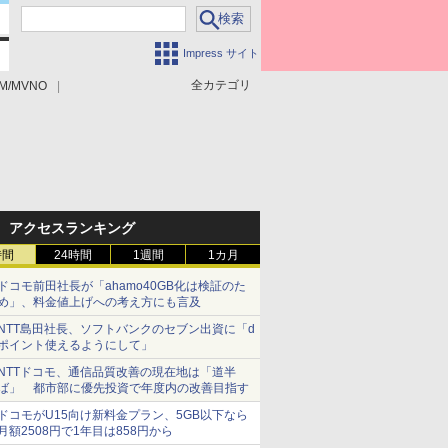
Impress サイト
全カテゴリ
M/MVNO
アクセスランキング
時間
24時間
1週間
1カ月
ドコモ前田社長が「ahamo40GB化は検証のた
め」、料金値上げへの考え方にも言及
NTT島田社長、ソフトバンクのセブン出資に「d
ポイント使えるようにして」
NTTドコモ、通信品質改善の現在地は「道半
ば」 都市部に優先投資で年度内の改善目指す
ドコモがU15向け新料金プラン、5GB以下なら
月額2508円で1年目は858円から