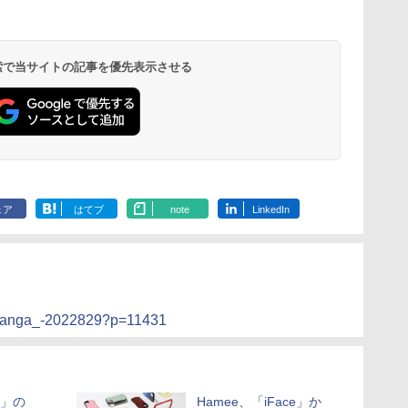
 検索で当サイトの記事を優先表示させる
ェア
はてブ
note
LinkedIn
se/nanga_-2022829?p=11431
5G」の
Hamee、「iFace」か