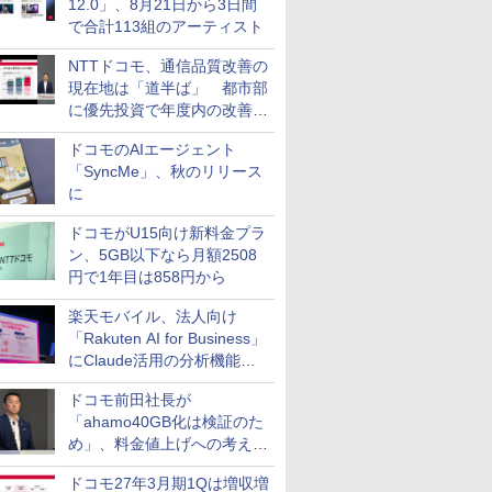
12.0」、8月21日から3日間
で合計113組のアーティスト
NTTドコモ、通信品質改善の
現在地は「道半ば」 都市部
に優先投資で年度内の改善目
指す
ドコモのAIエージェント
「SyncMe」、秋のリリース
に
ドコモがU15向け新料金プラ
ン、5GB以下なら月額2508
円で1年目は858円から
楽天モバイル、法人向け
「Rakuten AI for Business」
にClaude活用の分析機能な
どを追加
ドコモ前田社長が
「ahamo40GB化は検証のた
め」、料金値上げへの考え方
にも言及
ドコモ27年3月期1Qは増収増