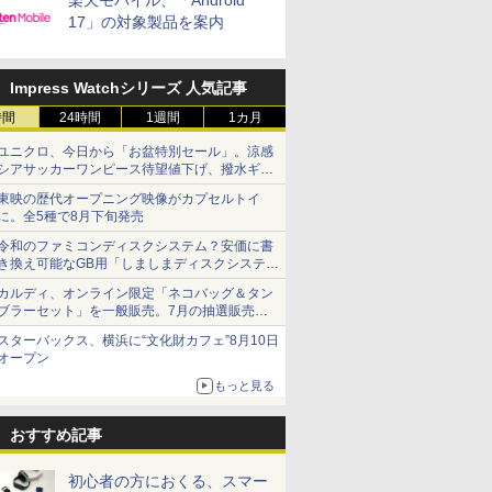
楽天モバイル、「Android
17」の対象製品を案内
Impress Watchシリーズ 人気記事
時間
24時間
1週間
1カ月
ユニクロ、今日から「お盆特別セール」。涼感
シアサッカーワンピース待望値下げ、撥水ギア
ショーツは1990円に
東映の歴代オープニング映像がカプセルトイ
に。全5種で8月下旬発売
令和のファミコンディスクシステム？安価に書
き換え可能なGB用「しましまディスクシステ
ム」
カルディ、オンライン限定「ネコバッグ＆タン
ブラーセット」を一般販売。7月の抽選販売の
当選無効分
スターバックス、横浜に“文化財カフェ”8月10日
オープン
もっと見る
おすすめ記事
初心者の方におくる、スマー