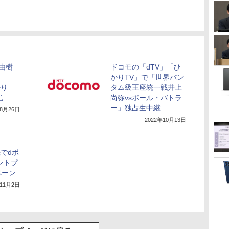
居由樹
ドコモの「dTV」「ひ
かりTV」で「世界バン
かり
タム級王座統一戦井上
信
尚弥vsポール・バトラ
ー」独占生中継
年8月26日
2022年10月13日
続でdポ
ントプ
ペーン
年11月2日