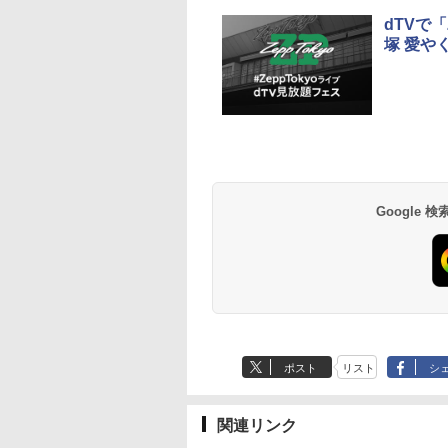
dTVで
塚 愛や
Google
ポスト
リスト
シ
関連リンク