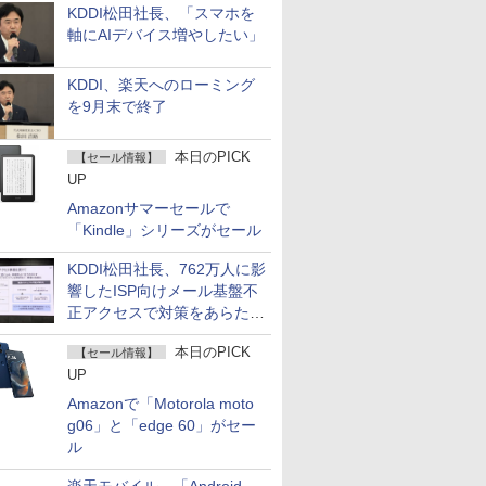
KDDI松田社長、「スマホを
軸にAIデバイス増やしたい」
KDDI、楽天へのローミング
を9月末で終了
本日のPICK
【セール情報】
UP
Amazonサマーセールで
「Kindle」シリーズがセール
KDDI松田社長、762万人に影
響したISP向けメール基盤不
正アクセスで対策をあらため
て説明
本日のPICK
【セール情報】
UP
Amazonで「Motorola moto
g06」と「edge 60」がセー
ル