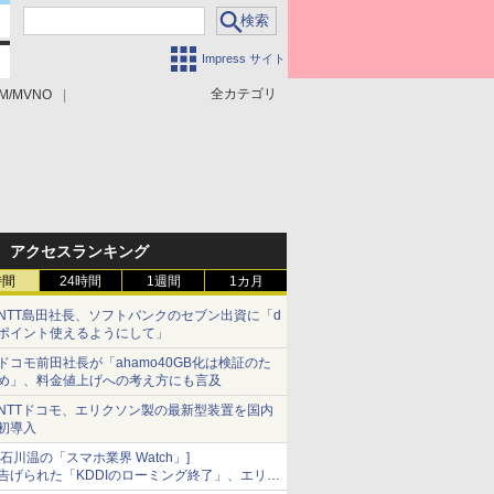
Impress サイト
全カテゴリ
M/MVNO
アクセスランキング
時間
24時間
1週間
1カ月
NTT島田社長、ソフトバンクのセブン出資に「d
ポイント使えるようにして」
ドコモ前田社長が「ahamo40GB化は検証のた
め」、料金値上げへの考え方にも言及
NTTドコモ、エリクソン製の最新型装置を国内
初導入
[石川温の「スマホ業界 Watch」]
告げられた「KDDIのローミング終了」、エリア
マップの落とし穴と楽天モバイルの課題