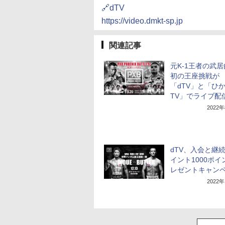
🔗dTV
https://video.dmkt-sp.jp
関連記事
元K-1王者の武
初の王座挑戦が
「dTV」と「ひ
TV」でライブ配
2022
dTV、入会と継
イント1000ポイ
レゼントキャン
2022