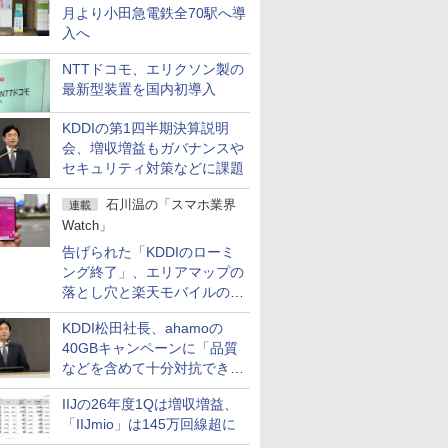
月より小田急電鉄全70駅へ導
入へ
NTTドコモ、エリクソン製の
最新型装置を国内初導入
KDDIの第1四半期決算説明
会、増収増益もガバナンスや
セキュリティ対策などに課題
石川温の「スマホ業界
連載
Watch」
告げられた「KDDIのローミ
ング終了」、エリアマップの
落とし穴と楽天モバイルの課
題
KDDI松田社長、ahamoの
40GBキャンペーンに「品質
などを含めて十分対抗でき
る」
IIJの26年度1Qは増収増益、
「IIJmio」は145万回線超に