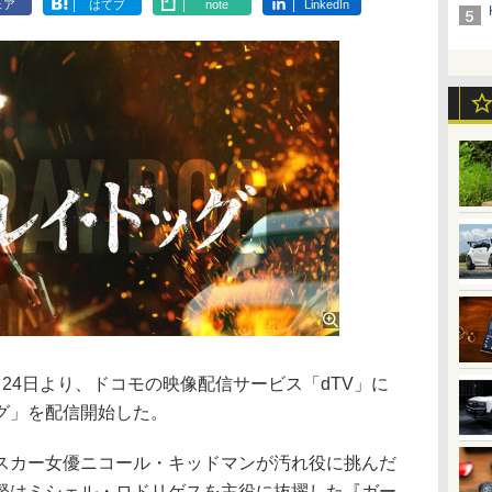
ェア
はてブ
note
LinkedIn
4日より、ドコモの映像配信サービス「dTV」に
グ」を配信開始した。
カー女優ニコール・キッドマンが汚れ役に挑んだ
督はミシェル・ロドリゲスを主役に抜擢した『ガー