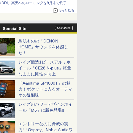
KDDI、楽天へのローミングを9月末で終了
もっと見る
Special Site
鳥肌ものの「DENON
HOME」サウンドを体感し
た！
レイズ鍛造1ピースアルミホ
イール「CE28 N-plus」軽量
なままに剛性を向上
「A&ultima SP4000T」の魅
力！ポケットに入るオーディ
オの醍醐味
レイズのパワーデザインホイ
ール「M6」に新色登場!!
エントリーなのに脅威の実
力!「Osprey」Noble Audioワ