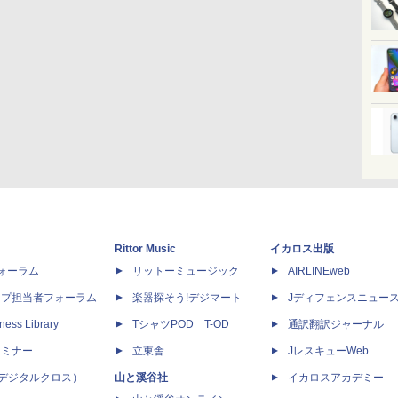
Rittor Music
イカロス出版
dフォーラム
リットーミュージック
AIRLINEweb
ップ担当者フォーラム
楽器探そう!デジマート
Jディフェンスニュー
ness Library
TシャツPOD T-OD
通訳翻訳ジャーナル
セミナー
立東舎
JレスキューWeb
 X（デジタルクロス）
山と溪谷社
イカロスアカデミー