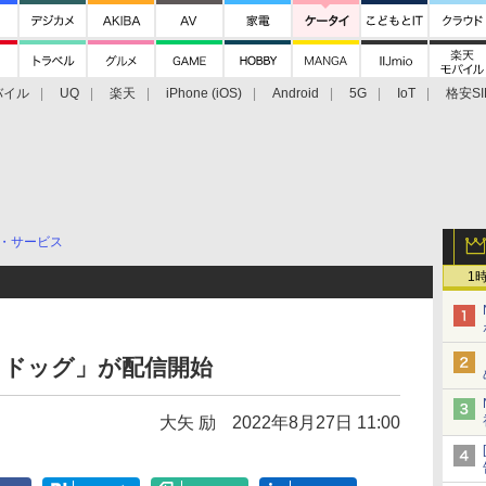
バイル
UQ
楽天
iPhone (iOS)
Android
5G
IoT
格安SI
アクセサリー
業界動向
法人向け
最新技術/その他
・サービス
1
・ドッグ」が配信開始
大矢 励
2022年8月27日 11:00